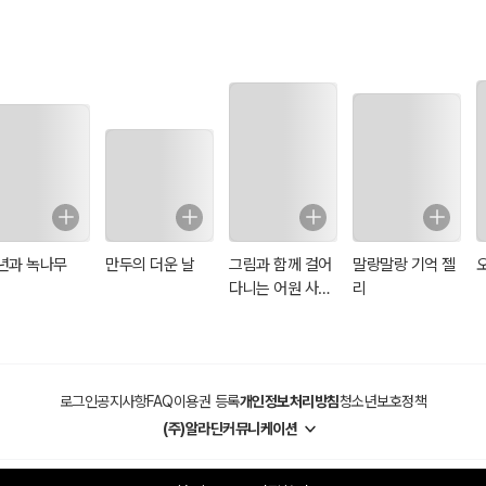
년과 녹나무
만두의 더운 날
그림과 함께 걸어
말랑말랑 기억 젤
다니는 어원 사전
리
(일러스트 특별
판)
로그인
공지사항
FAQ
이용권 등록
개인정보처리방침
청소년보호정책
(주)알라딘커뮤니케이션