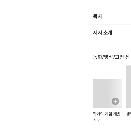
목차
저자 소개
동화/명작/고전 신
작가의 게임 개발
생
기 2