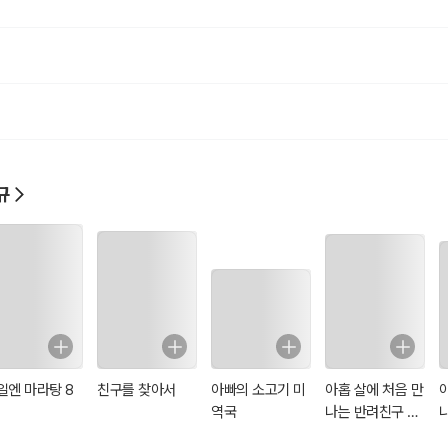
규
일엔 마라탕 8
친구를 찾아서
아빠의 소고기 미
아홉 살에 처음 만
역국
나는 반려친구 고
양이