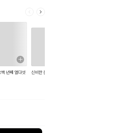
오백 년째 열다섯
신비한 문방구
그리스·로마 신화
영어 단어 그림 사
1 : : 제우스 헤라
전
아프로디테