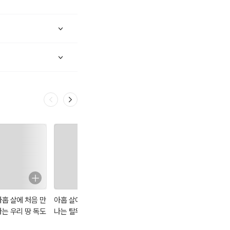
아홉 살에 처음 만
아홉 살에 처음 만
냥냥이가 반드시
나는 우리 땅 독도
나는 탈무드
답해드립니다