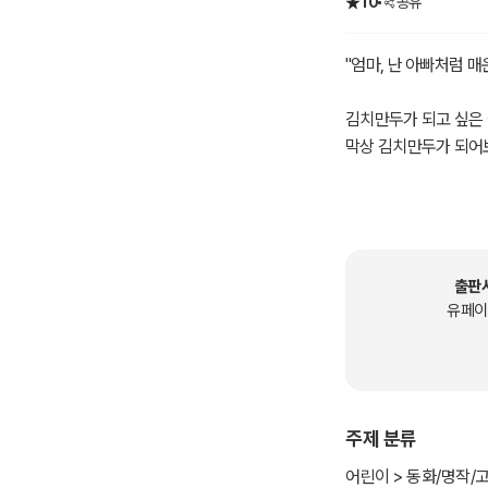
10
공유
"엄마, 난 아빠처럼 매
김치만두가 되고 싶은 
막상 김치만두가 되어보
내가 왜 김치가 만두가
두두의 볼 터치는 막연
책입니다.
출판
유페이
주제 분류
어린이 > 동화/명작/