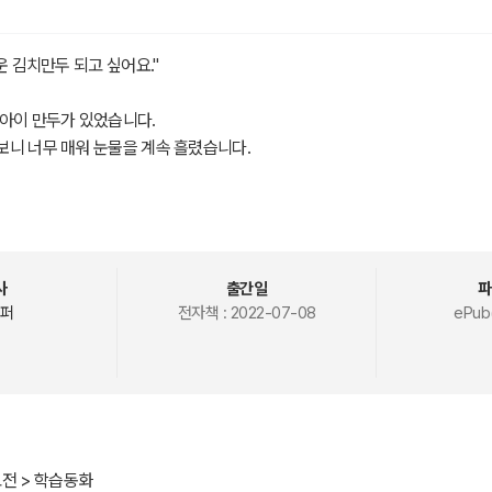
운 김치만두 되고 싶어요."
아이 만두가 있었습니다.
니 너무 매워 눈물을 계속 흘렸습니다.
 되고 싶은지 다시 생각해 보고, 다른 새우 만두, 파인애플 만두도 되어봅니다.
한 꿈을 가지고 있던 어린 만두가 다양한 경험을 하면서 진정 자신이 원하는 
사
출간일
파
퍼
전자책 :
2022-07-08
ePub(
고전 > 학습동화