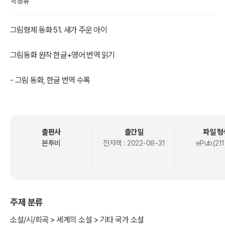
공유
그림형제 동화 51. 새가 주운 아이
그림동화 원작 한글+영어 번역 읽기
- 그림 동화, 한글 번역 수록
- 그림 동화, 영문 번역 수록
독일'그림 형제'가 '여러 전래 민담을 모아서 집필한 동화집으로 원래
제목은 '그림 형제에 의해 수집된 아이들과 가정의 민화'출판을 거듭하
출판사
출간일
파일 형
면서 새로운 이야기가 추가 되면서 어린이에게 적합하지 않은 성적인
본투비
전자책 :
2022-08-31
ePub(211
내용과 잔인한 장면 묘사 등이이 삭제되며 총 211개가 수록되었다.
그 가운데에 '백설공주, 잠자는 숲 속의 미녀, 라푼젤, 헨젤과 그레텔, 늑
대와 일곱 마리 아기 염소, 개구리 왕자, 브레멘 음악대'와 같이 현재에
주제 분류
도 널리 읽히고 있다.
소설/시/희곡 > 세계의 소설 > 기타 국가 소설