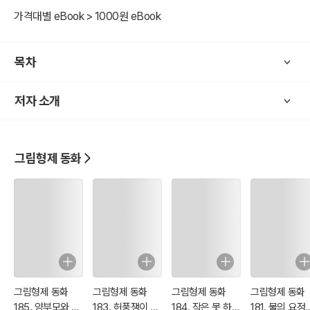
<그림 동화> 초판본은 잔혹성과 선정적인 묘사가 자주 등장한다.
가격대별 eBook > 1000원 eBook
비단, 독일 뿐만이 나니라 유럽의 여러나라 그리고 우리나라의 옛 민담
도 잔인한 표현이 많다.
목차
현대 사회에 어린이에게 맞지 잔혹성을 <디즈니> 애니메이션을 통해
부적한 묘사를 삭제하고 재구성하여 보여주고 있다.
저자 소개
이러한 그림형제의 동화는 우리에게 잘 알려져 있다.
그림 동화에 숨겨진 의미를 재해석하여 재창조한 이야기는 실제 200
그림형제 동화
년 전의 원작 '그림 동화'와 내용 및 이야기 구조에 거리가 있다.
이번 <그림형제 동화> 시리즈는 독일어로 된 동화를 세계문학으로 전
파하기 위해 영어로 번역된 작품을 한글로 번역하였다.
옛날 유럽 전래 민담의 200년 이전 이야기 구조는 '잔혹성, 선정성, 판
타지' 등이 그대로 2차 한글, 영어 번역본을 수록했다.
그림형제 동화
그림형제 동화
그림형제 동화
그림형제 동화
185. 양부모와 양
183. 허풍쟁이 재
184. 작은 못 하나
181. 물의 요정