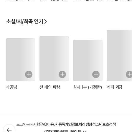
아들의 불행
단사와 겁 많은 거
의 나비효과
마법사의 대결
인
소설/시/희곡 인기
가공범
천 개의 파랑
삼체 1부 (개정판)
커피 괴담
로그인
공지사항
FAQ
이용권 등록
개인정보처리방침
청소년보호정책
(주)알라딘커뮤니케이션