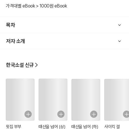
가격대별 eBook > 1000원 eBook
이 책은 띄어쓰기와 몇 군데 오기(誤記)만을 수정하여 저자의 생각과
표현이 오늘날 독자들에게 그대로 전달될 수 있도록 원문을 유지하였
다. 추가로 원문에서 따로 설명이 필요한 부분은 독자들의 이해를 돕기
목차
위해 각주로 부연하였다.
저자 소개
한국소설 신규
윗집 부부
태산을 넘어 (상)
태산을 넘어 (하)
사이킥 걸