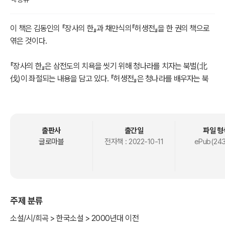
이 책은 김동인의 『장사의 한』과 채만식의『허생전』을 한 권의 책으로
엮은 것이다.
『장사의 한』은 삼전도의 치욕을 씻기 위해 청나라를 치자는 북벌(北
伐)이 좌절되는 내용을 담고 있다. 『허생전』은 청나라를 배우자는 북
학(北學)을 주장한 실학자 박지원의 원작을 바탕으로 양반계급의 허
례허식을 비판하고 있다.
언뜻 두 작품은 서로 연관이 없어 보이지만, 공통적으로 조선 효종 때
출판사
출간일
파일 형
를 시대적 배경으로 하고 있다. 그러나 각각 북벌과 북학을 대표하는
글로마블
전자책 :
2022-10-11
ePub(243
두 작품은 북벌계획과 그 핵심 인물이었던 이완(李浣)에 대한 상반된
시각을 보여주고 있다.
이 두 작품에서 이완이 어떻게 그려지는지, 당시 상황에서 북벌과 북학
주제 분류
중 어느 쪽이 더 타당한 것이었는지 살펴보는 것은 독자들에게 색다른
재미를 선사할 것이다.
소설/시/희곡 > 한국소설 > 2000년대 이전