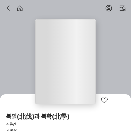
북벌(北伐)과 북학(北學)
김동인
공유