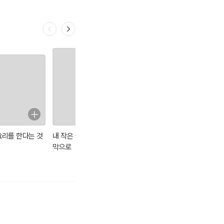
요리를 한다는 것
내 작은 숲속 오두
최강록의 요리 노
시지프 신화
막으로
트