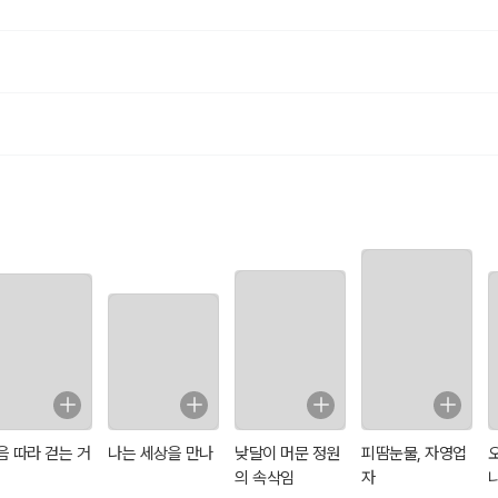
음 따라 걷는 거
나는 세상을 만나
낮달이 머문 정원
피땀눈물, 자영업
의 속삭임
자