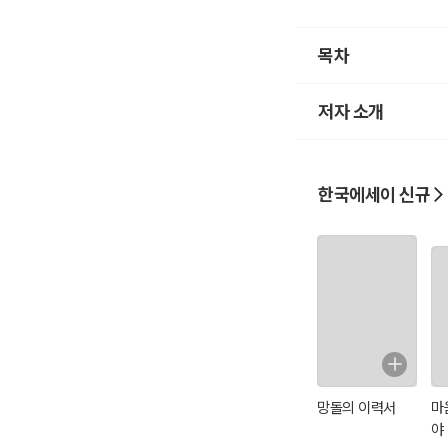
목차
저자 소개
한국에세이 신규
망돌의 이력서
마
야