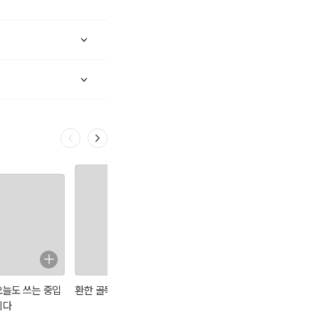
오늘도 쓰는 중입
환한 골목
지중해의 영감
내가 만난 빈센트
니다
: 빈첸시오 성인