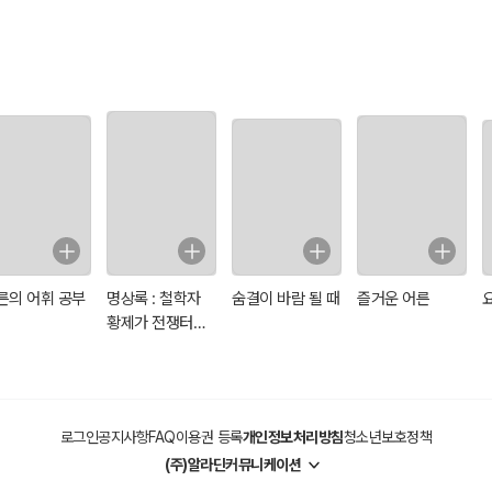
른의 어휘 공부
명상록 : 철학자
숨결이 바람 될 때
즐거운 어른
황제가 전쟁터에
서 자신에게 쓴 일
기
로그인
공지사항
FAQ
이용권 등록
개인정보처리방침
청소년보호정책
(주)알라딘커뮤니케이션