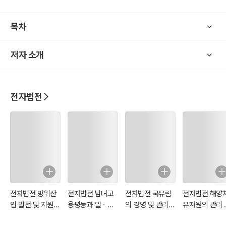
심혈을 기울여 제작하게 되었으며 앞으로 계속 제작해 나갈 계획입니
다.
목차
2022년 10월부터 재개정된 법을 기준으로 업로드합니다
저자 소개
법을 공부하는 모든 이들에게 도움이 될 것으로 기대합니다.
전자법전
전자법전 방위산
전자법전 남녀고
전자법전 국유림
전자법전 해양
업 발전 및 지원에
용평등과 일ㆍ가
의 경영 및 관리에
유자원의 관리 
관한 법률
정 양립 지원에 관
관한 법률
활용에 관한 법