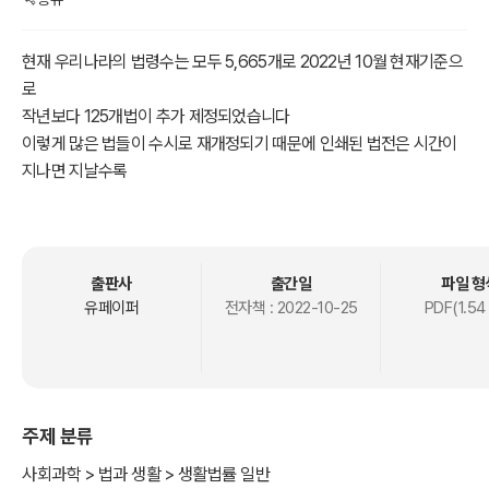
현재 우리나라의 법령수는 모두 5,665개로 2022년 10월 현재기준으
로
작년보다 125개법이 추가 제정되었습니다
이렇게 많은 법들이 수시로 재개정되기 때문에 인쇄된 법전은 시간이
지나면 지날수록
쓸모없는 책이 되므로 법전은 모두 전자적으로 제작되어 언제든지 개
정된 법을
볼 수 있어야 합니다.
출판사
출간일
파일 형
PDF 형식의 전자법전을 제작하면서 시간을 최대한 절약하여 쉽고 빠
유페이퍼
전자책 :
2022-10-25
PDF(1.54
르게 법조문을
찾아 볼 수 있게 만들었습니다
수백페이지에 달하는 법전을 일일이 넘겨가며 조문을 찾아보는 형식
이 아닌
주제 분류
언제든지 어디서든지 쉽고 빠르게 법조문을 볼 수 있어야 한다는 생각
으로
사회과학 > 법과 생활 > 생활법률 일반