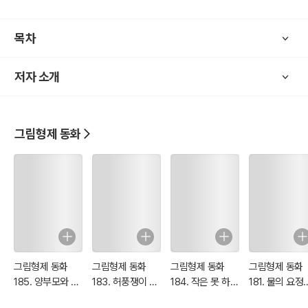
<그림 동화> 초판본은 잔혹성과 선정적인 묘사가 자주 등장한다.
비단, 독일 뿐만이 나니라 유럽의 여러나라 그리고 우리나라의 옛 민담
목차
도 잔인한 표현이 많다.
저자 소개
현대 사회에 어린이에게 맞지 잔혹성을 <디즈니> 애니메이션을 통해
부적한 묘사를 삭제하고 재구성하여 보여주고 있다.
이러한 그림형제의 동화는 우리에게 잘 알려져 있다.
그림형제 동화
그림 동화에 숨겨진 의미를 재해석하여 재창조한 이야기는 실제 200
년 전의 원작 '그림 동화'와 내용 및 이야기 구조에 거리가 있다.
이번 <그림형제 동화> 시리즈는 독일어로 된 동화를 세계문학으로 전
파하기 위해 영어로 번역된 작품을 한글로 번역하였다.
옛날 유럽 전래 민담의 200년 이전 이야기 구조는 '잔혹성, 선정성, 판
타지' 등이 그대로 2차 한글, 영어 번역본을 수록했다.
그림형제 동화
그림형제 동화
그림형제 동화
그림형제 동화
185. 양부모와 양
183. 허풍쟁이 재
184. 작은 못 하나
181. 물의 요정
아들의 불행
단사와 겁 많은 거
의 나비효과
마법사의 대결