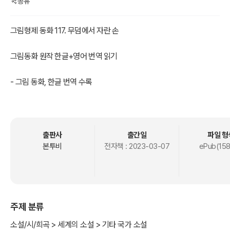
공유
그림형제 동화 117. 무덤에서 자란 손
그림동화 원작 한글+영어 번역 읽기
- 그림 동화, 한글 번역 수록
- 그림 동화, 영문 번역 수록
독일'그림 형제'가 '여러 전래 민담을 모아서 집필한 동화집으로 원래
제목은 '그림 형제에 의해 수집된 아이들과 가정의 민화'출판을 거듭하
출판사
출간일
파일 형
면서 새로운 이야기가 추가 되면서 어린이에게 적합하지 않은 성적인
본투비
전자책 :
2023-03-07
ePub(158
내용과 잔인한 장면 묘사 등이이 삭제되며 총 211개가 수록되었다.
그 가운데에 '백설공주, 잠자는 숲 속의 미녀, 라푼젤, 헨젤과 그레텔, 늑
대와 일곱 마리 아기 염소, 개구리 왕자, 브레멘 음악대'와 같이 현재에
주제 분류
도 널리 읽히고 있다.
소설/시/희곡 > 세계의 소설 > 기타 국가 소설