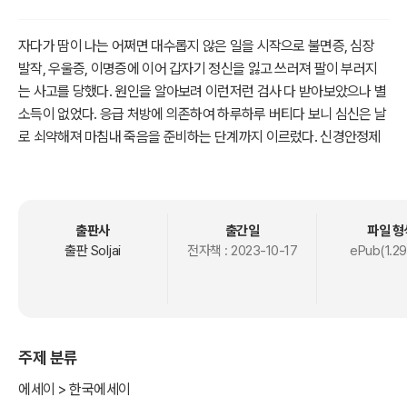
자다가 땀이 나는 어쩌면 대수롭지 않은 일을 시작으로 불면증, 심장
발작, 우울증, 이명증에 이어 갑자기 정신을 잃고 쓰러져 팔이 부러지
는 사고를 당했다. 원인을 알아보려 이런저런 검사 다 받아보았으나 별
소득이 없었다. 응급 처방에 의존하여 하루하루 버티다 보니 심신은 날
로 쇠약해져 마침내 죽음을 준비하는 단계까지 이르렀다. 신경안정제
의 도움 없이는 한숨도 잘 수 없는 날이 계속되던 어느 날, 약 먹는 것
잊고 침대에 누웠다가 깜박 30분 동안 잠이 들었다. 건강한 사람에겐
별일 아니겠지만, 절망의 늪에서 허우적거리던 나에겐 희망의 빛이고,
생명 줄이고, 기적이었다. 이후 몸과 마음에 새 살이 돋아나는 징후들
출판사
출간일
파일 형
이 여기저기 꽃봉오리처럼 맺혔다. 특이하게도 마음에 돋아나는 새 살
출판 Soljai
전자책 :
2023-10-17
ePub(1.29
은 이전과는 결이 달랐다. 이성의 색깔이 옅어지고, 감성의 색깔이 진
해졌다. 기대치를 낮추고 욕심을 버렸을 때 찾아오는 비움의 행복에 눈
을 떴다. 시간이 지나도 기억이 너무나 생생한, 생사의 경계에서 보고
느꼈던 이 이야기를 누군가에게 꼭 들려주고 싶었다. 주변 사람들뿐만
주제 분류
아니라 모르는 사람들과도 나누고 싶었다, 출판사에 원고를 써서 보내
볼까 했으나 거절이 두려워 망설이고 있던 차, 누구나 다른 사람의 검
에세이 > 한국에세이