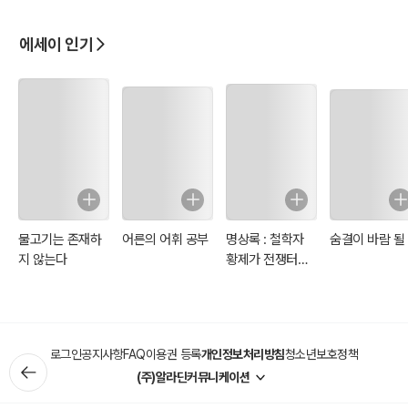
에세이 인기
물고기는 존재하
어른의 어휘 공부
명상록 : 철학자
숨결이 바람 될
지 않는다
황제가 전쟁터에
서 자신에게 쓴 일
기
로그인
공지사항
FAQ
이용권 등록
개인정보처리방침
청소년보호정책
(주)알라딘커뮤니케이션