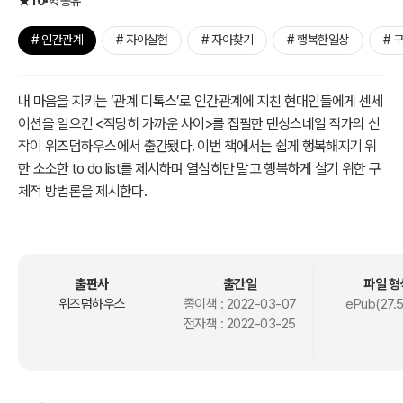
10
공유
# 인간관계
# 자아실현
# 자아찾기
# 행복한일상
# 
내 마음을 지키는 ‘관계 디톡스’로 인간관계에 지친 현대인들에게 센세
이션을 일으킨 <적당히 가까운 사이>를 집필한 댄싱스네일 작가의 신
작이 위즈덤하우스에서 출간됐다. 이번 책에서는 쉽게 행복해지기 위
한 소소한 to do list를 제시하며 열심히만 말고 행복하게 살기 위한 구
체적 방법론을 제시한다.
요즘의 일상을 지배하고 있는 정서는 불안과 무력감이다. 보통날의 소
중함이 그 어느 때보다 절실하게 와닿는 이때에, 독자들은 책 속의 58
가지 현실적인 체크리스트를 통해 막연하고 멀게만 느껴졌던 행복이
출판사
출간일
파일 형
쉬워지는 일을 경험할 것이다.
위즈덤하우스
종이책 :
2022-03-07
ePub(27.
전자책 :
2022-03-25