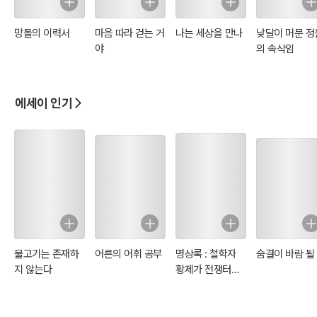
망돌의 이력서
마음 따라 걷는 거
나는 세상을 만나
낮달이 머문 정
야
의 속삭임
에세이 인기
물고기는 존재하
어른의 어휘 공부
명상록 : 철학자
숨결이 바람 될
지 않는다
황제가 전쟁터에
서 자신에게 쓴 일
기