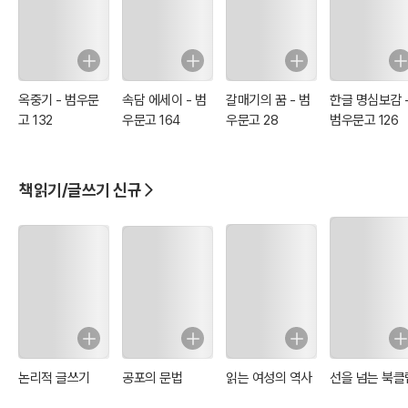
옥중기 - 범우문
속담 에세이 - 범
갈매기의 꿈 - 범
한글 명심보감 
고 132
우문고 164
우문고 28
범우문고 126
책읽기/글쓰기 신규
논리적 글쓰기
공포의 문법
읽는 여성의 역사
선을 넘는 북클