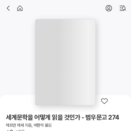
세계문학을 어떻게 읽을 것인가 - 범우문고 274
헤르만 헤세 지음, 박환덕 옮김