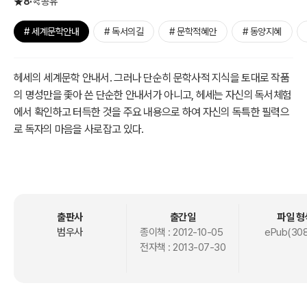
8
공유
# 세계문학안내
# 독서의길
# 문학적혜안
# 동양지혜
헤세의 세계문학 안내서. 그러나 단순히 문학사적 지식을 토대로 작품
의 명성만을 좇아 쓴 단순한 안내서가 아니고, 헤세는 자신의 독서체험
에서 확인하고 터득한 것을 주요 내용으로 하여 자신의 독특한 필력으
로 독자의 마음을 사로잡고 있다.
헤세는 독서가로서 널리 평판이 나있는 문장가이기도 하다. 따라서 그
의 한 단어, 한 구절 속에는 그의 특유한 체취가 스며 있다. 그는 세계문
학의 독서는 사랑에서 시작해야 한다고 주장한다. 사랑이 없는 독서는
정신에 대하여 죄를 짓는 것이라고 지적하고 있다.
출판사
출간일
파일 형
범우사
종이책 :
2012-10-05
ePub(308
전자책 :
2013-07-30