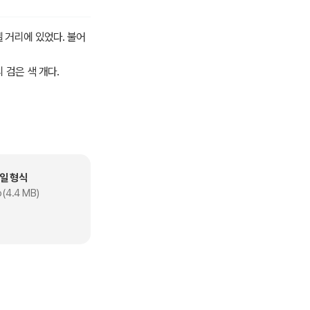
셸 거리에 있었다. 불어
 검은 색 개다.
홍색의 종이조각을 매달
일 형식
(4.4 MB)
정말 꼭 다시 찾으러 오
을 들어주기로 했다.
다.