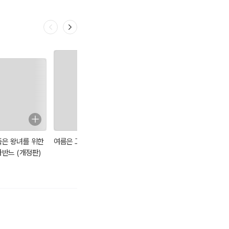
죽은 왕녀를 위한
여름은 고작 계절
0시를 향하여 -
아무도 오지 않는
파반느 (개정판)
애거서 크리스티
곳에서
전집 04