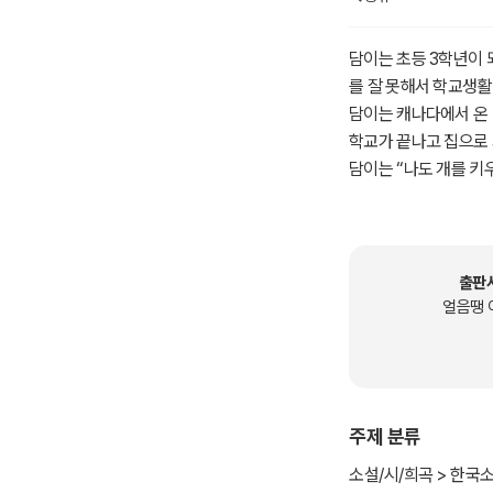
담이는 초등 3학년이 
를 잘 못해서 학교생활
담이는 캐나다에서 온 
학교가 끝나고 집으로 
담이는 “나도 개를 키
집 현관문으로 들어가
은 채 집으로 따라 들
‘황금색 털의 골든리트
‘담이가 그토록 원했던 
출판
개의 목에 달린 분홍종
얼음땡 
‘이 개를 당분간 부탁
겠습니다.’
주제 분류
개의 주인이 누군지 모
담이는 열심히 공부했지
소설/시/희곡 > 한국소