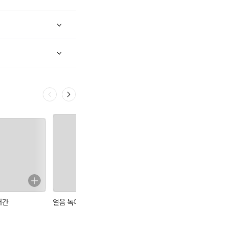
개간
얼음 녹이기
존재의 대연쇄
세종특별수사대
시아이애이