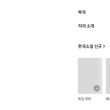
이틀 후 아침에 일어나
그리고 누군가가 불어로
목차
일기에는 이렇게 쓰여 
저자 소개
‘어제 이 집에 들어왔다
오랜만에 잠을 잘 잤다
앞으로 모든 일이 잘 해
한국소설 신규
“누가 숙제를 해 놓은
엄마와 아빠는 담이가 
도대체, 이 일기는 누
담이는 집 안 구석구석
윗집 부부
태