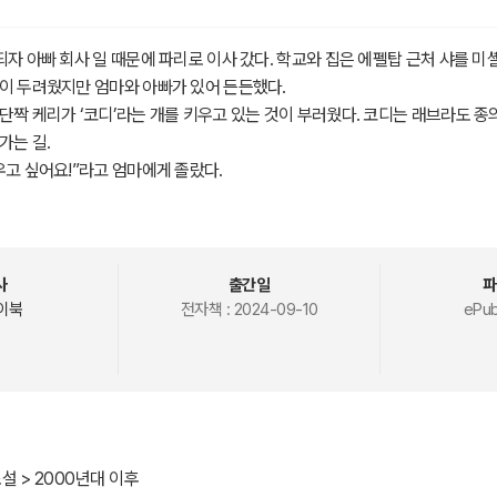
되자 아빠 회사 일 때문에 파리로 이사 갔다. 학교와 집은 에펠탑 근처 샤를 미
이 두려웠지만 엄마와 아빠가 있어 든든했다.
단짝 케리가 ‘코디’라는 개를 키우고 있는 것이 부러웠다. 코디는 래브라도 종의
가는 길.
우고 싶어요!”라고 엄마에게 졸랐다.
는데 금빛털의 골든리트리버 종의 멋진 개가 따라 들어왔다. 개는 목줄에 분
어왔다.
리버!’
개!’
사
출간일
파
이에는 이렇게 쓰여 있었다.
이북
전자책 :
2024-09-10
ePub
합니다. 저에게 특별한 사정이 있습니다. 곧 찾으러 오겠습니다. 일이 해결되면 
르나 종이에 쓴 글씨는 간절함이 묻어 있었다. 담이의 가족은 개 주인의 부탁
만 불어 쓰기에서 4점을 맞았다. 쟉과 케리는 5점을 담이는 반에서 꼴찌가 됐
설 > 2000년대 이후