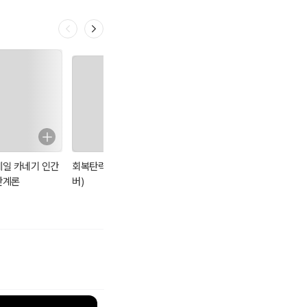
데일 카네기 인간
회복탄력성 (리커
손자병법
데일 카네기 자기
관계론
버)
관리론