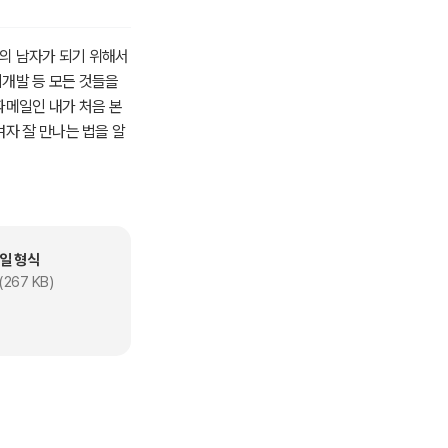
고의 남자가 되기 위해서
기개발 등 모든 것들을
파메일인 내가 처음 본
여자 잘 만나는 법을 알
을 살아가야 할지 고민
다니는 이상한 말을 인
때문에 이것이 무조건 맞
들은 자기가 대단한 사람
일 형식
꿋꿋이 살아가려면 자신의
(267 KB)
단해도 늦지 않는다고 생
단하는 힘이 약해지며
을 때 적절하게 대처하
고 부딪치고 실패하고 꾸
신하지 말고 참고만 하
 너희들의 모든 일들이