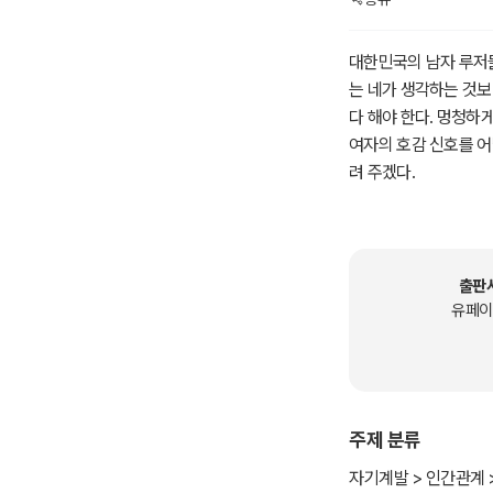
대한민국의 남자 루저들
는 네가 생각하는 것보
다 해야 한다. 멍청하
여자의 호감 신호를 어
려 주겠다.
우리 사회나 주변 사람
해 본 적이 있나? 자
생의 기준으로 삼고 살
다고 할 수는 없다. 
출판
이라고 생각하고 자기가
유페이
생각과 경험을 믿고 자
각한다. 남한테 이렇게
설사 맞는 말이라도 앞
지 못해 곤란한 일들이
주제 분류
준히 나아가는 것이다.
고 밖으로 나가서 직접
자기계발 > 인간관계 