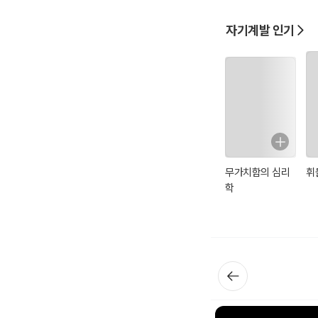
자기계발 인기
무가치함의 심리
휘
학