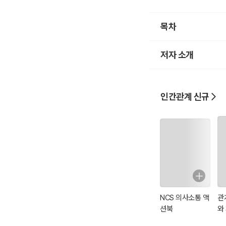
다 잘 되기를 빈다.
목차
저자 소개
인간관계 신규
NCS 의사소통 액
관
션북
와