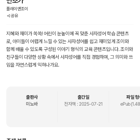
면초가
플레이앤조이
공유
지혜와 재미가 쏙쏙! 어린이 눈높이에 꼭 맞춘 사자성어 학습 콘텐츠
로, 아이들이 어렵게 느낄 수 있는 사자성어를 쉽고 재미있게 조이와
함께 배울 수 있도록 구성된 이야기 형식의 교육 콘텐츠입니다. 조이와
친구들이 다양한 상황 속에서 사자성어를 직접 경험하며, 그 의미와 쓰
임을 자연스럽게 익혀나가요.
교훈과 인성 교육까지 담고 있어 어린이들의 어휘력은 물론 사고력과
공감 능력까지 함께 자라나요!
출판사
출간일
파일 형
미노바
전자책 :
2025-07-21
ePub(1.4