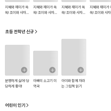
지혜와 재미가 쏙
지혜와 재미가 쏙
지혜와 재미가 쏙
지혜와 재미가 
쏙! 조이와 사자성
쏙! 조이와 사자성
쏙! 조이와 사자성
쏙! 조이와 사
어 배우기 - 권토
어 배우기 - 남가
어 배우기 - 구곡
어 배우기 - 도
중래
일몽
간장
도설
초등 전학년 신규
분명하게 싫어! 당
아빠의 소고기 미
아이와 함께 자라
당하게 좋아!
역국
는 그림책 읽기
어린이 인기