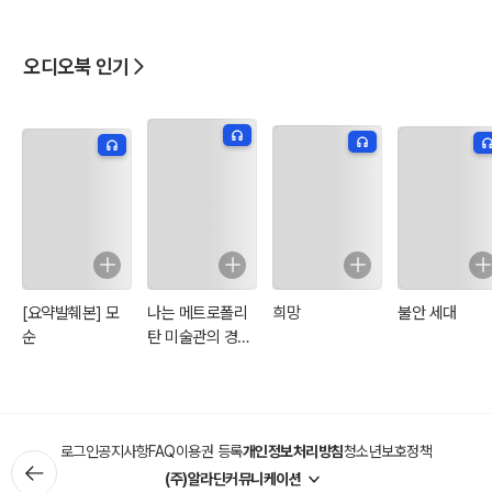
인편
트편
편
리아편
오디오북 인기
[요약발췌본] 모
나는 메트로폴리
희망
불안 세대
순
탄 미술관의 경비
원입니다
로그인
공지사항
FAQ
이용권 등록
개인정보처리방침
청소년보호정책
(주)알라딘커뮤니케이션