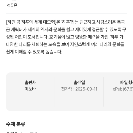
공유
[하얀 곰 하푸의 세계 대모험]은 '하푸'라는 친근하고 사랑스러운 북극
곰 캐릭터가 세계의 역사와 문화를 쉽고 재미있게 접근할 수 있도록 구
성된 어린이 도서입니다. 호기심이 많고 엉뚱한 매력을 가진 ‘하푸’가
다양한 나라를 체험하는 모습을 보며 자연스럽게 여러 나라의 문화를
쉽게 이해할 수 있도록 돕습니다.
이 책은 초등에서부터 중등 교과과정을 자연스럽게 예습하여, 학교에
서 배우는 내용에 대한 흥미와 이해도를 높이게끔 도와줍니다. 역사가
단순한 지식이 아닌, 즐거운 탐험과 발견의 연속임을 아이들이 깨우칠
출판사
출간일
파일 형
수 있는 종합 어린이 도서입니다.
미노바
전자책 :
2025-09-11
ePub(67.6
주제 분류