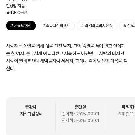
진성림 지음
10
공유
# 사랑의헌신
# 죽음과삶의경계
# 리얼리즘과서정성
# 선
사랑하는 여인을 위해 삶을 던진 남자. 그의 숨결을 품에 안고 살아가
는 한 여자. 눈부시게 아름다웠고 지독히도 아팠던 두 사람의 마지막
사랑이 앨버트산의 새벽빛처럼 서서히, 그러나 깊이 당신의 마음을 적
신다.
이 책을 펼치는 순간, 우리는 한 남자의 절절한 사랑과, 한 여인의 지워
지지 상처를 마주하게 된다. 한 생명이 다른 생명을 위해 끝까지 불타
오르다 꺼져버린 가장 숭고한 헌신의 기록이자, 남겨진 자가 견디어야
할 길고 긴 새벽의 이야기다.
출판사
출간일
파일 형
지식과감성#
종이책 :
2025-09-01
PDF(3.11
전자책 :
2025-09-01