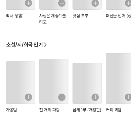
백서 帛書
사랑은 체중계를
윗집 부부
태산을 넘어 (상
타고
소설/시/희곡 인기
가공범
천 개의 파랑
삼체 1부 (개정판)
커피 괴담