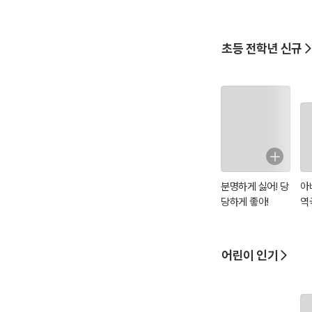
어 배우기 - 권토
어
중래
일
초등 전학년 신규
분명하게 싫어! 당
아
당하게 좋아!
역
어린이 인기