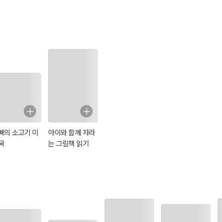
 배우기 - 남가
어 배우기 - 구곡
어 배우기 - 도청
어 배우기 - 권모
몽
간장
도설
술수
빠의 소고기 미
아이와 함께 자라
국
는 그림책 읽기