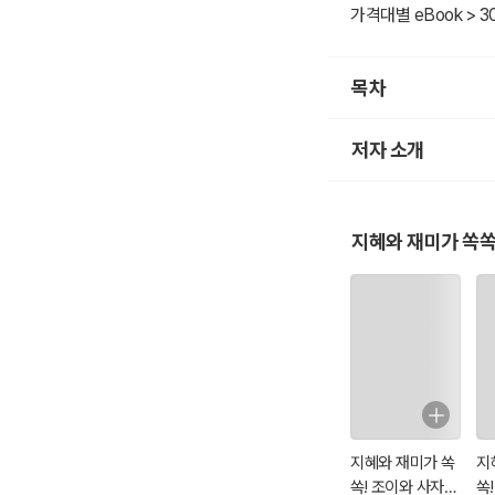
가격대별 eBook > 3
목차
저자 소개
지혜와 재미가 쏙쏙
지혜와 재미가 쏙
지
쏙! 조이와 사자성
쏙