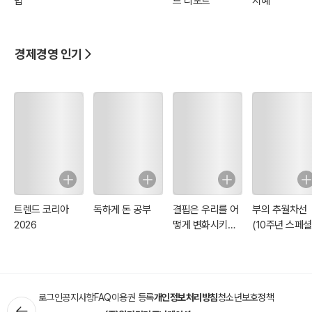
법
드 리포트
지혜
경제경영 인기
트렌드 코리아
독하게 돈 공부
결핍은 우리를 어
부의 추월차선
2026
떻게 변화시키는
(10주년 스페셜
가
에디션)
로그인
공지사항
FAQ
이용권 등록
개인정보처리방침
청소년보호정책