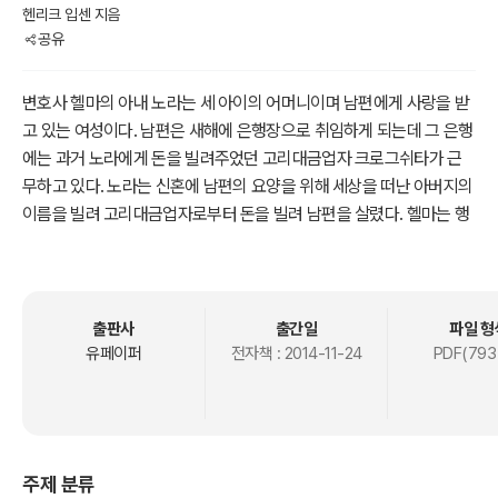
헨리크 입센 지음
공유
변호사 헬마의 아내 노라는 세 아이의 어머니이며 남편에게 사랑을 받
고 있는 여성이다. 남편은 새해에 은행장으로 취임하게 되는데 그 은행
에는 과거 노라에게 돈을 빌려주었던 고리대금업자 크로그쉬타가 근
무하고 있다. 노라는 신혼에 남편의 요양을 위해 세상을 떠난 아버지의
이름을 빌려 고리대금업자로부터 돈을 빌려 남편을 살렸다. 헬마는 행
장 취임을 계기로 그를 해임하려 하나 상대방은 위서사건을 내세워 노
라를 위협하고 헬마는 아내에게 배신당했다며 노라를 비난한다. 이에
노라는 아내 이전에 인간이 되기 위해 가출한다. 이 작품은 페미니즘
운동을 촉발시키는 계기가 되었다.
출판사
출간일
파일 형
유페이퍼
전자책 :
2014-11-24
PDF(793
주제 분류