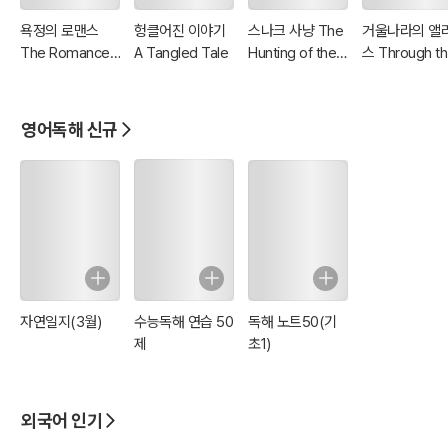
욕정의 로맨스
헝클어진 이야기
스나크 사냥 The
거울나라의 앨
The Romance
A Tangled Tale
Hunting of the
스 Through t
of Lust
Snark
Looking-Glas
영어독해 신규
자연일지(3월)
수능독해 연습 50
독해 노트50(기
제
초1)
외국어 인기