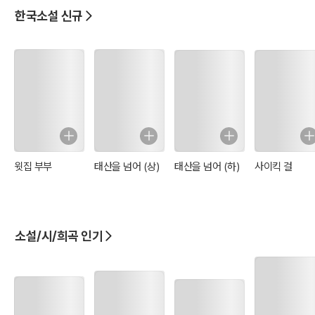
한국소설 신규
윗집 부부
태산을 넘어 (상)
태산을 넘어 (하)
사이킥 걸
소설/시/희곡 인기