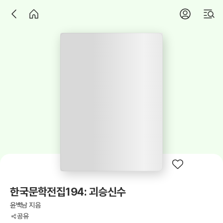
한국문학전집194: 괴승신수
윤백남 지음
공유