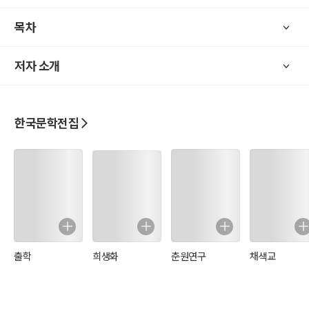
목차
저자 소개
한국문학전집
출학
희생화
춘원연구
채색교