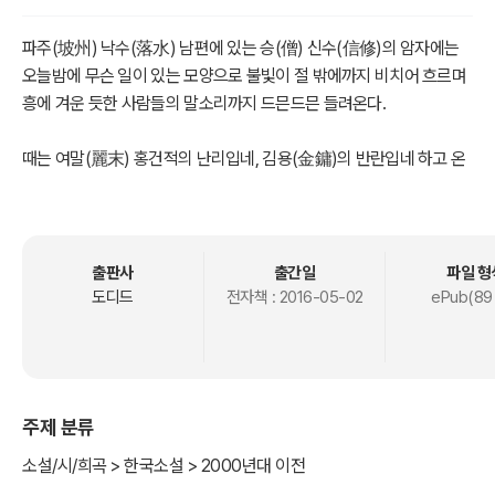
파주(坡州) 낙수(落水) 남편에 있는 승(僧) 신수(信修)의 암자에는
오늘밤에 무슨 일이 있는 모양으로 불빛이 절 밖에까지 비치어 흐르며
흥에 겨운 듯한 사람들의 말소리까지 드믄드믄 들려온다.
때는 여말(麗末) 홍건적의 난리입네, 김용(金鏞)의 반란입네 하고 온
나라가 물끓듯하건만 이 파주 한 고을만은 세상사를 등진듯이 지극히
평화하게 지내가는 터이다.
『또 이 화상 한잔 하시나보군.』
출판사
출간일
파일 형
도디드
전자책 :
2016-05-02
ePub(89
하고 마침 그 암자 앞을 지나가던 사람 하나가 발을 멈추고 절 속을 기
웃거렸다.
주제 분류
소설/시/희곡 > 한국소설 > 2000년대 이전