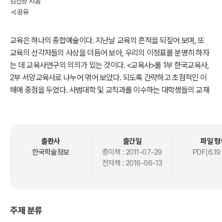
김선양 지음
공유
교육은 하나의 종합예술이다. 지난날 교육의 흔적을 되짚어 보며, 또
교육의 선각자들의 사상을 더듬어 보아, 우리의 이정표를 분명히 하자
는 데 교육사연구의 의의가 있는 것이다. <교육사>를 1부 한국교육사,
2부 서양교육사로 나누어 엮어 보았다. 되도록 간략하고 초점적인 이
해에 중점을 두었다. 사범대학 및 교직과를 이수하는 대학생들의 교재
용으로 사용하는 데 그 주안점을 두었다.
출판사
출간일
파일 형
한국학술정보
종이책 :
2011-07-29
PDF(6.19
전자책 :
2016-06-13
주제 분류