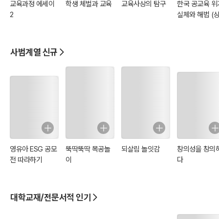
교육과정 에세이
학생 체벌과 교육
교육사상의 탐구
한국 공교육 위
2
실체와 해법 (상
사범계열 신규
영유아 ESG 공모
뚝딱뚝딱 목공놀
되살림 놀잇감
창의성을 창의
전 따라하기
이
다
대학교재/전문서적 인기