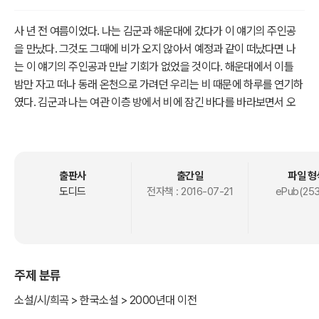
사 년 전 여름이었다. 나는 김군과 해운대에 갔다가 이 얘기의 주인공
을 만났다. 그것도 그때에 비가 오지 않아서 예정과 같이 떠났다면 나
는 이 얘기의 주인공과 만날 기회가 없었을 것이다. 해운대에서 이틀
밤만 자고 떠나 동래 온천으로 가려던 우리는 비 때문에 하루를 연기하
였다. 김군과 나는 여관 이층 방에서 비에 잠긴 바다를 바라보면서 오
전중은 바둑으로 보내었다. 오정이 지나서 우중충하던 천기가 훤해지
며 빗발이 걷히었다. 구름 사이로 굵은 빗발이 군데군데 흘렀다. 조각
조각이 서로 겹쳐 흐르던 구름은 석양에 이르러서는 한 조각도 남기지
않고 맑게 걷히었다. 나는 김군과 같이 온천에 갔다가 붉은 빗발이 푸
출판사
출간일
파일 형
른 벌판에서 자취를 한걸음 두 걸음 감추일 때 온천을 나섰다. 오랜 가
도디드
전자책 :
2016-07-21
ePub(253
뭄이 남겨 주었던 텁텁한 기운은 비에 씻겨 버렸다. 석양은 눈이 부시
게 맑았다. 먼지를 뒤집어쓰고 시들 시들히 늘어졌던 아카시아 잎들은
어린애 눈동자처럼 반짝거렸다. 푸른 잔디와 흰 모래 깔린 저편에 굼실
거리는 바다를 스쳐 오는 바람은 여느 때보다 더욱 경쾌한 맛이 있었
주제 분류
다. 나는 석양을 안고 여관으로 향하였다. 유까다에 수건을 걸친 김군
도 나의 뒤를 따라 섰다. 아까부터 들리는 단소 소리는 점점 가까이 들
소설/시/희곡 > 한국소설 > 2000년대 이전
렸다. 길고 짧고 높고 낮게 흘러오는 그 소리는 발을 감추는 석양볕을