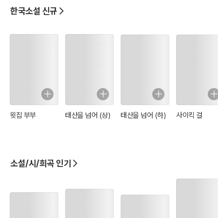
한국소설 신규
윗집 부부
태산을 넘어 (상)
태산을 넘어 (하)
사이킥 걸
소설/시/희곡 인기