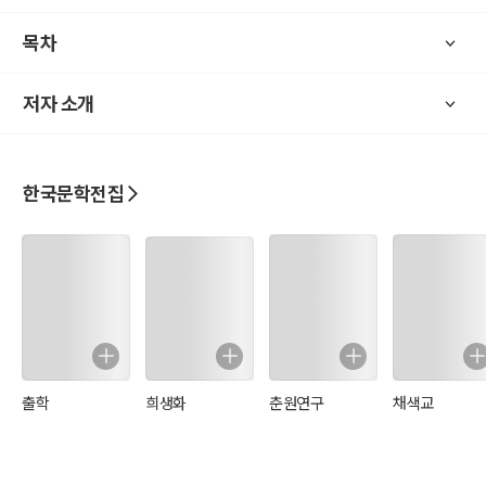
따라 머나먼 바다 저편 하늘가로 흘러갔다. 우리는 단소 소리가 나는
목차
저편 나무 그늘로 갔다. 단소 부는 사람 앞에 오륙 인이 반달같이 벌려
서서 고요히 듣고 있다. 가슴에 석양을 받고 앉은 단소 부는 사람은 사
저자 소개
람이 가고 오는 데는 아무상관 없다는 태도이었다. 깎은 지 오랜 머리
는 두 귀를 덮었다. 가락을 뜯는 쇠갈고리 같은 손가락하며 땀과 먼지
가 엉긴 시커먼 낯빛하며 둥긋한 이마 아래 조는 듯이 감은 눈은 푹 꺼
져 들어서 험상궂게 생겼다. 한 다리는 거두고 한 다리는 뻗고 앉아서
한국문학전집
정신없이 단소를 불던 입술에서 스르르 떼었다. 그는 눈을 떠서 돌아선
사람을 바라보았다. 눈뜨는 것을 보고 비로소 그가 애꾸눈인 것을 알았
다. 그는 한숨을 휴 쉬더니 곁에 벗어 놓았던 군데군데 뚫어진 검은 사
아지 양복저고리를 집어 들고 일어섰다. 흙투성이 된 누런 양복바지는
무릎이 뚫어졌다. 그는 서산에 뉘엿뉘엿 넘어가는 볕을 바라보더니 저
편을 향하고 발을 떼었다. 그는 애꾸눈만이 아니었다. 왼편 다리까지
절었다. 나는 어디서 본 사람같이 느껴지면서도 얼른 생각이 나지 않았
다. 나로도 알 수 없는 째릿한 감정으로 절름절름 걸어가는 그의 뒷그
출학
희생화
춘원연구
채색교
림자를 바라보았다.