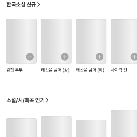
한국소설 신규
윗집 부부
태산을 넘어 (상)
태산을 넘어 (하)
사이킥 걸
소설/시/희곡 인기