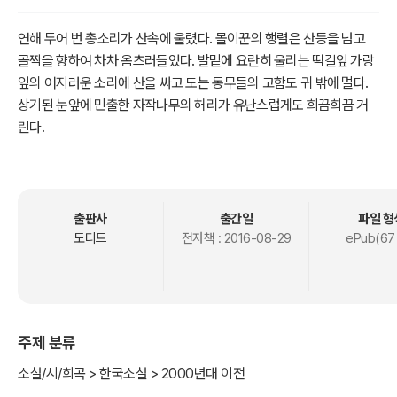
연해 두어 번 총소리가 산속에 울렸다. 몰이꾼의 행렬은 산등을 넘고
골짝을 향하여 차차 옴츠러들었다. 발밑에 요란히 울리는 떡갈잎 가랑
잎의 어지러운 소리에 산을 싸고 도는 동무들의 고함도 귀 밖에 멀다.
상기된 눈앞에 민출한 자작나무의 허리가 유난스럽게도 희끔희끔 거
린다.
출판사
출간일
파일 형
도디드
전자책 :
2016-08-29
ePub(67
주제 분류
소설/시/희곡 > 한국소설 > 2000년대 이전