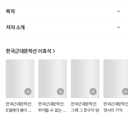
목차
저자 소개
한국근대문학선 이효석
한국근대문학선:
한국근대문학선:
한국근대문학선:
한국근대문학선
6월에야 봄이 오
뛰어들 수 없는 거
그때 그 항구의 밤
영서의 기억
는 북경성의 춘정
울 속 세계