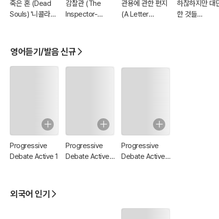
죽은 혼 (Dead
감찰관 (The
관용에 관한 편지
하찮하지만 대
Souls) '니콜라이
Inspector-
(A Letter
한 것들
고골-유작'
General) '니콜라
Concerning
(Tremendou
이 고골'
Toleration) '존
Trifles) '역설
로크' 생애
대가-G. K. 체
영어듣기/발음 신규
터턴' : 세계 문
BEST 영어 원
767 - 원어민 
성 낭독!
Progressive
Progressive
Progressive
Debate Active 1
Debate Active
Debate Active
2
3
외국어 인기