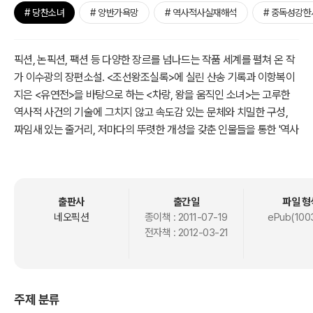
# 당찬소녀
# 양반가욕망
# 역사적사실재해석
# 중독성강한
픽션, 논픽션, 팩션 등 다양한 장르를 넘나드는 작품 세계를 펼쳐 온 작
가 이수광의 장편소설. <조선왕조실록>에 실린 산송 기록과 이항복이
지은 <유연전>을 바탕으로 하는 <차랑, 왕을 움직인 소녀>는 고루한
역사적 사건의 기술에 그치지 않고 속도감 있는 문체와 치밀한 구성,
짜임새 있는 줄거리, 저마다의 뚜렷한 개성을 갖춘 인물들을 통한 '역사
적 사실'의 재해석이다.
이창래는 성주 부자 박수하의 며느리인 이숙영의 오빠로 양반이라는
신분 하나만 믿고 온갖 파렴치한 짓을 일삼고 다니는 무뢰배이다. <차
출판사
출간일
파일 형
랑, 왕을 움직인 소녀>는 이창래가 조선의 선비들 사이에서 만권당이
네오픽션
종이책 :
2011-07-19
ePub(100
전자책 :
2012-03-21
라 불리우는 서옥 하헌당에서 한 권의 책을 훔쳐 읽고 꾸며낸 간계에
얽혀버린 다양한 인물들에 대한 이야기다.
아들 행세를 하는 사기꾼과 며느리, 사돈이 한통속으로 박수하의 재산
주제 분류
을 가로채기 위한 사기극을 벌이는 와중에, 아들딸을 혼례 시키려던 박