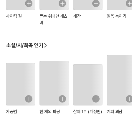
사이킥 걸
듣는 위대한 개츠
개간
얼음 녹이기
비
소설/시/희곡 인기
가공범
천 개의 파랑
삼체 1부 (개정판)
커피 괴담