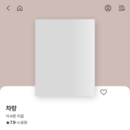
차랑
이수광 지음
7.9
공유