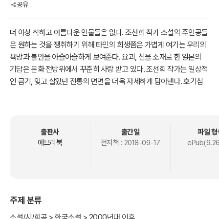
공유
더 이상 착하고 아름다운 인물들은 없다. 조선희 작가 소설의 주인공들
은 원하는 것을 쟁취하기 위해 타인의 희생쯤은 가볍게 여기는 우리의
욕망과 불안을 아슬아슬하게 보여준다. 요괴, 신을 소재로 한 일본의
기담은 문화 전방위에서 꾸준히 사랑 받고 있다. 조선희 작가는 일상적
인 금기, 잊고 살았던 전통의 면면을 더욱 자세하게 담아낸다. 호기심
과 금기, 전통들은 면밀하게 엮어 이야기와 접목시키는 이 시대의 미스
터리 마스터의 새로운 이야기가 여기 있다.
전래동화 속 주인공들이 미처 못다 한 이야기의 자초지종, 우리가 보지
못했던 동화 속 숨어 있는 또 다른 진실에서부터 출발한 소설이다. 작
출판사
출간일
파일 형
가는 전래동화에서 모티브만을 가져와 특유의 도발적이고 뛰어난 상
에브리북
전자책 :
2018-09-17
ePub(9.2
상력으로 전래동화를 전혀 새롭게 재해석했다.
대개의 전래동화는 나쁜 누구는 벌을 받고 착한 누구는 행복하게 잘 살
았다는 마무리로 일단 끝난다. 하지만 모두 알다시피 이야기만 거기서
끝이 날 뿐 그들은 계속 살았다. 만약 그들의 이야기가 현대까지 계속
주제 분류
된다면? 이 이야기들은 이런 상상에서 시작되었다.
소설/시/희곡 > 한국소설 > 2000년대 이후