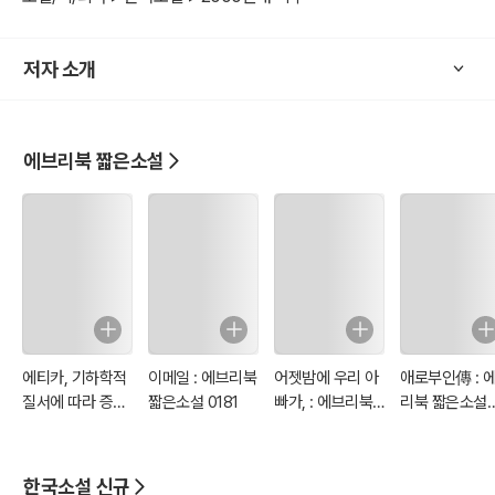
<자개함> - 여우누이
‘나’는 20년 전 죽은 친구 ‘운’으로부터 편지를 받는다. 바로 자신의 어
저자 소개
머니를 만나고, 어머니의 자개함을 가져와 자신을 만나달라는 것. 그러
면서 자신의 어머니가 사실 계모라는 사실을 털어놓는다. 나는 운의 소
원을 들어주기 위해 운의 어머니를 찾아간다. 운의 어머니는 여전히 아
름다웠지만 어쩐지 전보다 더 어려보이고, 운이 부탁한 자개함을 찾아
에브리북 짧은소설
떠나려 하자 눈물을 훔치며 나를 붙잡는다. “가려고? 그냥 가려고? 저
녁 먹고 가. 너랑 한 끼 먹고 싶은데.” 갑자기 무서워진 나는 허겁지겁
신발을 신고 현관을 나선다. 아들이 자신 때문에 죽었다고 말하는 운의
어머니. 나는 서둘러 운과 만나기로 한 약속 장소로 향하는데.
에티카, 기하학적
이메일 : 에브리북
어젯밤에 우리 아
애로부인傳 : 
질서에 따라 증명
짧은소설 0181
빠가, : 에브리북
리북 짧은소설
된 : 에브리북 짧
짧은소설 0179
0178
은소설 0180
한국소설 신규