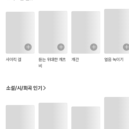
사이킥 걸
듣는 위대한 개츠
개간
얼음 녹이기
비
소설/시/희곡 인기