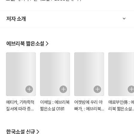
저자 소개
에브리북 짧은소설
에티카, 기하학적
이메일 : 에브리북
어젯밤에 우리 아
애로부인傳 : 
질서에 따라 증명
짧은소설 0181
빠가, : 에브리북
리북 짧은소설
된 : 에브리북 짧
짧은소설 0179
0178
은소설 0180
한국소설 신규