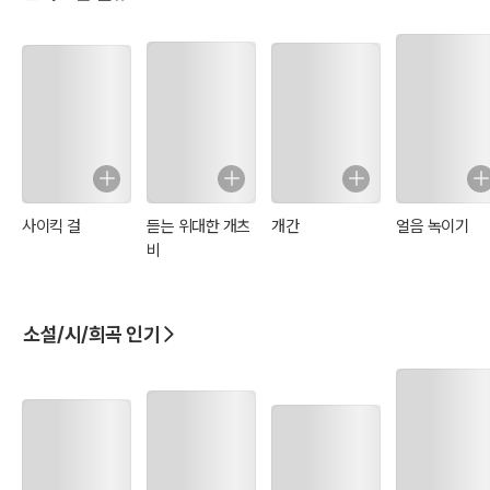
사이킥 걸
듣는 위대한 개츠
개간
얼음 녹이기
비
소설/시/희곡 인기