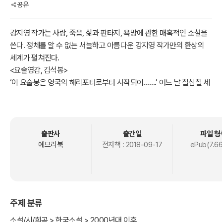
공유
강지영 작가는 사랑, 죽음, 삶과 판타지, 욕망에 관한 매혹적인 소설을
쓴다. 정체를 알 수 없는 서늘하고 아름다운 강지영 작가만의 환상의
세계가 펼쳐진다.
<요술영감, 김석봉>
‘이 요술봉은 영국의 해리포터로부터 시작되어…….’ 어느 날 칠십칠 세
의 미노인 김석봉에게 국제 소포가 도착한다. 바로 ‘해리포터’가 보낸
마법 지팡이! 지팡이를 휘두르면 아리따운 여성으로 변한다는 사실을
알게 된 김석봉. 아내가 친목 여행을 떠나는 날, 고대하던 변신 마법으
로 젊음을 되찾고자 주문을 외운다. “체인지, 미스코리아!”
출판사
출간일
파일 형
에브리북
전자책 :
2018-09-17
ePub(7.6
주제 분류
소설/시/희곡 > 한국소설 > 2000년대 이후