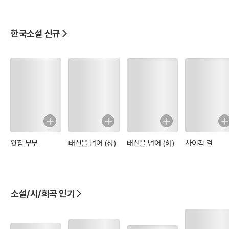
한국소설 신규
윗집 부부
태산을 넘어 (상)
태산을 넘어 (하)
사이킥 걸
소설/시/희곡 인기