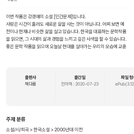
이번 작품은 강경애의 소설 [인간문제]입니다.
사람은 시간이 흘러도 새로운 삶을 사는 것이 아닙니다. 어찌 보면 예
전이나 현재나 비슷한 삶을 살고 있습니다. 한국을 대표하는 문학작품
을 읽으면, 그 시대의 삶과 경험을 느끼고 깊은 사색을 할 수 있습니다.
좋은 문학 작품을 읽으며 오늘날 현대를 살아가는 우리의 모습에 교훈
을 얻는 시간을 가져보기 바랍니다.
출판사
출간일
파일 형
책다름
전자책 :
2020-07-23
ePub(3.12
주제 분류
소설/시/희곡 > 한국소설 > 2000년대 이전