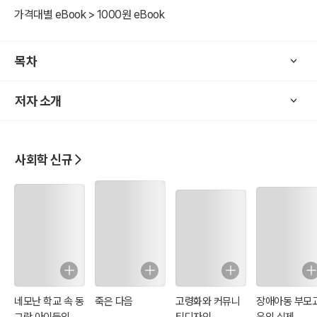
가격대별 eBook > 1000원 eBook
목차
저자 소개
사회학 신규
네모난 학교 속 동
죽은 다음
고령화와 커뮤니
장애아동 부모
그란 아이들의 성
티디자인
육의 실제