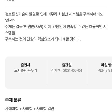
정보통신기술이 발달로 인해 아무리 최첨단 시스템을 구축하더라도
‘민원’의
주체는 결국 ‘민원인(사람)’이며, 민원인이 만족할 수 있는 효율적인 시
스템을
구축하는 것이 민원의 핵심요소가 되어야 할 것이다.
본 연구를 통해 민원에 얽힌 다양한 ‘갈등요인’을 분석해 보고, 민원인
과 민원
담당자 간의 대결이나 문제의 관점이 아닌 ‘갈등관리’의 관점에서의 접
근을 통해
출판사
출간일
파일 형
민원분야의 더나은 발전을 모색해 보고자 하며, 이 연구가 그러한 발전
도서출판 온누리
전자책 :
2021-06-04
PDF(2.9
의 초석이
되기를 기대해 본다.
주제 분류
사회과학 > 사회학 > 사회학 일반