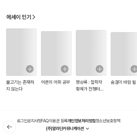
리게 되면서 고정관념에 대한 마음을 써보았습니다.
여섯 번째 이야기는 ‘무덤덤한 느낌’입니다.
에세이 인기
좋지도 싫지도 않고, 즐겁지도 괴롭지도 않은 무덤덤한 느낌을 체험한
날의 이야기입니다.
일곱 번째 이야기는 ‘폭우가 내리는 날의 알아차림’입니다.
연일 폭우가 내리던 어느 날, 빗소리를 대상으로 알아차림 수행을 해야
겠다고 결심을 하고 사띠빳타나 수행을 했던 이야기를 적었습니다.
여덟 번째는 ‘일희일비하는 것은 대상일 뿐 내가 아닙니다.’라는 이야기
입니다.
수행을 잘 모를 때는 일희일비할 때마다 마음은 행복과 불행을 널뛰기
했습니다. 이제 그 일희일비는 내가 아니라 마음이며 수행의 대상일 뿐
물고기는 존재하
어른의 어휘 공부
명상록 : 철학자
숨결이 바람 될
이라는 것을 이해하게 된 이야기를 써보았습니다.
지 않는다
황제가 전쟁터에
아홉 번째 이야기는 ‘희미해진 트라우마’입니다.
서 자신에게 쓴 일
트라우마는 마음의 저변에 깔려 있다가 기회가 엿보이면 나타나서 몸
기
과 마음을 지배했다는 것을 수행을 하면서 알게 되었습니다. 불합리한
내 행동에 대한 무조건적인 피난처였던 트라우마를 이제는 어리석은
로그인
공지사항
FAQ
이용권 등록
개인정보처리방침
청소년보호정책
마음이라고 할 수 있을 만큼 마음의 힘은 강해졌습니다. 그런 트라우마
(주)알라딘커뮤니케이션
에 대한 이야기입니다.