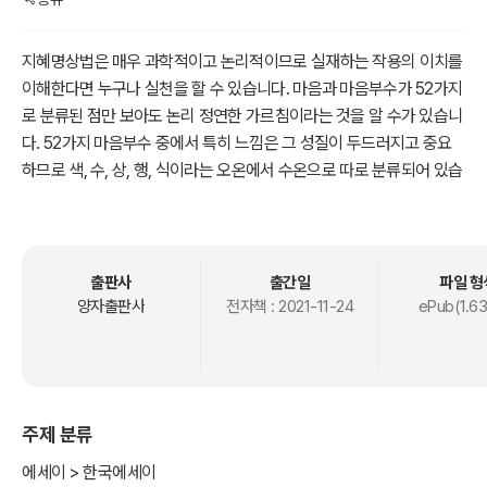
지혜명상법은 매우 과학적이고 논리적이므로 실재하는 작용의 이치를
이해한다면 누구나 실천을 할 수 있습니다. 마음과 마음부수가 52가지
로 분류된 점만 보아도 논리 정연한 가르침이라는 것을 알 수가 있습니
다. 52가지 마음부수 중에서 특히 느낌은 그 성질이 두드러지고 중요
하므로 색, 수, 상, 행, 식이라는 오온에서 수온으로 따로 분류되어 있습
니다.
이번에 출간한 ‘알아차림으로 명상이 되는 일상1’ 전자책에서는 일상
생활에서 체험한 느낌이라는 마음에 대한 열 가지 에피소드를 이야기
하고 간단한 마인드맵으로 글의 핵심 단어를 표현해 보았습니다. 코로
출판사
출간일
파일 형
나가 한창 기승을 부리는 2020년에 기록해 두었던 글감을 소재로 이
양자출판사
전자책 :
2021-11-24
ePub(1.6
용하여 현재의 수행 관점에서 글을 써서 명상이 일상이 되는 느낌 알아
차리기 이야기를 꾸려 보았습니다.
첫 번째 주제는 ‘코로나와 두려움’입니다.
주제 분류
2020년 봄에 대구에서 하루 확진자가 최고 700명까지 나왔을 때 텅
빈 거리에서 느꼈던 두려움이라는 마음에 대하여 썼습니다.
에세이 > 한국에세이