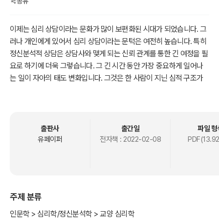
공유
이제는 심리 상담이라는 문화가 많이 보편화된 시대가 되었습니다. 그
러나 개인에게 있어서 심리 상담이라는 문턱은 여전히 높습니다. 특히
정신분석적 상담은 상담사와 맺게 되는 신뢰 관계를 통한 긴 여정을 필
요로 하기에 더욱 그렇습니다. 그 긴 시간 동안 가장 중요하게 일어나
는 일이 자아의 태도 변화입니다. 그것은 한 사람이 지닌 심적 구조가
새롭게 변화되는 것으로부터 시작됩니다. 그러니 스스로의 내적 탐색
없이는 일어날 수 없는 일이지요. 결국 의미를 발견하는 자는 상담사가
아닌 내면 탐색을 시작한 자신에게 있습니다. 본인에게 경험적으로 와
닿지 않으면 소용이 없다는 말이지요. 이것을 분석심리학에서는 ‘의식
출판사
출간일
파일 형
화’라고 부릅니다.
유페이퍼
전자책 :
2022-02-08
PDF(13.9
분석심리학이 바탕이 된 본 저서는 스스로 무의식을 들여다볼 수 있도
록 안내하고 그 의미를 발견할 수 있도록 돕는 목적을 가지고 쓰였습니
다. 특히 보편성을 지닌 민담은 개인의 특수한 심적 문제에서 한 개인
주제 분류
의 고유성과 집단의 문제를 연결시키는 중요한 매개가 됩니다. 내면 여
행이야기의 첫 이야기인 ‘해와 달이 된 오누이’는 고립과 죽음이라는
인문학 > 심리학/정신분석학 > 교양 심리학