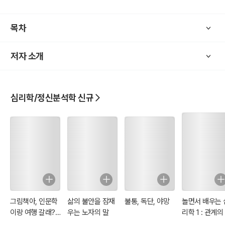
주제가 한 개인에게 심적으로 어떻게 다가올 수 있는지, 그리고 이러한
문제 앞에서 자아의 생명력이 어떻게 발현될 수 있는지를 보게 합니다.
목차
책 속의 보이지 않는 상담사의 안내를 받으며 주어진 31개의 질문과 동
화 속 인격들과의 만남을 통한 기록은 당신을 창조적 삶으로 초대할 것
저자 소개
입니다.
심리학/정신분석학 신규
그림책아, 인문학
삶의 불안을 잠재
불통, 독단, 야망
놀면서 배우는 
이랑 여행 갈래?
우는 노자의 말
리학 1 : 관계의
(제2판)
리수거