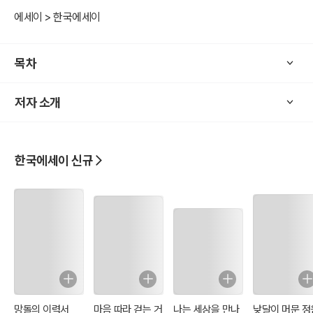
에세이 > 한국에세이
이 책 ‘아프리카 그 이후’는 인천광역시 동구 평생학습관에서 ‘인생책
쓰기’ 강좌를 수강하며 쓴 글을 모아 전자책으로 펴낸다. 나는 이 글을
목차
통하여 그동안 살아오면서 굳어진 몸과 마음의 실타래를 풀어나가기
시작하였다.
저자 소개
나의 어린 시절, 몇 편의 공직생활 이야기, 아프리카 이야기, 다시 도전
할 미래의 꿈에 대하여 자신의 내면을 서치라이트로 비추어보듯이 진
솔하게 쓴 글을 엮어보았다.
한국에세이 신규
망돌의 이력서
마음 따라 걷는 거
나는 세상을 만나
낮달이 머문 정