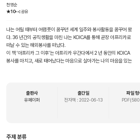
천영순
10
공유
나는 어릴 때부터 어렴풋이 꿈꾸던 세계 일주와 봉사활동을 꿈꾸어 왔
다. 36 년간의 공직생활을 마친 나는 KOICA를 통해 곧장 아프리카로
떠날 수 있는 해외봉사를 떠났다.
이 책 ‘아프리카 그 이후’는 아프리카 우간다에서 2 년 동안의 KOICA
봉사를 마치고, 새로 태어났다는 마음으로 살아가는 나의 마음을 있는
그대로 쓴 책이다.
한국어교사로 아프리카 우간다에서의 해외봉사를 마친 후 귀국하여
코로나19로 인한 어려움 속에서 공무원 시험을 준비하는 딸을 후원하
출판사
출간일
파일 형
며 힘든 시간을 보냈다.
유페이퍼
전자책 :
2022-06-13
PDF(580
딸이 시험에 합격하여 공무원으로 채용된 다음 나는 한 번의 해외봉사
를 희망하였으나 코로나 사태로 인하여 실천하지는 못하였다.
다시 KOICA 해외봉사가 재개되기를 기다다리며 나는 30여 년간 직장
생활로 하지 못했던 여러 가지 문화강좌를 들으며 아프리카에서 지낸
주제 분류
이야기와 그동안 살아온 자신을 돌아보며 글을 썼다.