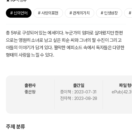
10
공유
# 신의언어
# 사랑의표현
# 관계의가치
# 인생성장
#
총 5부로 구성되어 있는 에세이다. 누군가의 엄마로 살아왔지만 한편
으로는 영원히 소녀로 남고 싶은 희순 씨와 그녀의 딸 수진이 그리고
아들의 이야기가 담겨 있다. 짤막한 에피소드 속에서 독자들은 다양한
형태의 사랑을 느낄 수 있다.
출판사
출간일
파일 형
좋은땅
종이책 :
2023-07-31
ePub(42.3
전자책 :
2023-08-28
주제 분류