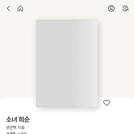
소녀 희순
권은혁 지음