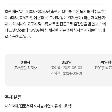
초판과는 달리 2000~2020년 출판된 칼데콧 수상 도서를 위주로 하
여 <다시, 총체적 언어: 칼데콧 그림책 깊이 읽기 놀이>라는 제목을 가
지고 이 시대의 요구에 맞도록 새로운 접근으로 출간함을 밝힌다. 그러
나 모엔Moen의 1999년에서 제시한 기본적 메시지는 저자들이 그대
로 수용하고 있다.
칼데콧 그림책의 출판 경향이 역사적으로 시대적 요구와 소수 문화의
특징을 잘 나타내 주고 있음을 재확인하였다. 그리고 많은 그림책이 출
판된 후 10~15년이 지나면 자연스럽게 어린이 고전이 되는데, 칼데콧
출판사
출간일
파일 형
수상 도서 중에 바로 그 좋은 어린이 그림책이 고전으로서 가치 있는
도서출판 창지사
종이책 :
2021-05-03
PDF(114.7
전자책 :
2024-03-31
그림책으로 많이 발견된다는 점도 재확인하였다.
이 고전이야말로 본서에서 의미하는 다시 ‘그림책 깊이 읽기 놀이’로
돌아오기 쉽게 하는 자료로서 그 출발점이 될 수 있을 것이다.
주제 분류
대학교재/전문서적 > 사범계열 > 유아교육학