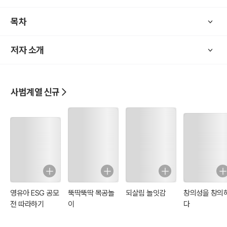
목차
저자 소개
사범계열 신규
영유아 ESG 공모
뚝딱뚝딱 목공놀
되살림 놀잇감
창의성을 창의
전 따라하기
이
다