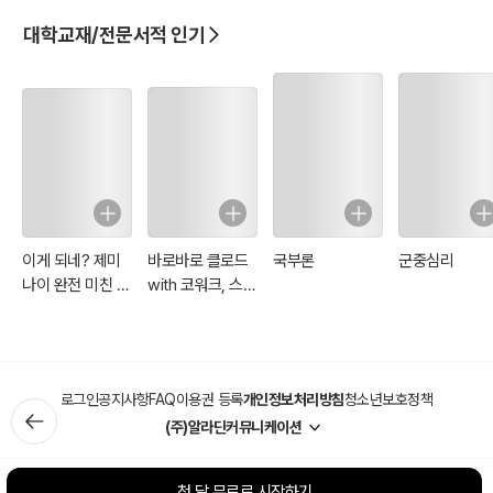
대학교재/전문서적 인기
이게 되네? 제미
바로바로 클로드
국부론
군중심리
나이 완전 미친 활
with 코워크, 스
용법 81제
킬, 클로드 코드,
디자인
로그인
공지사항
FAQ
이용권 등록
개인정보처리방침
청소년보호정책
(주)알라딘커뮤니케이션
첫 달 무료로 시작하기