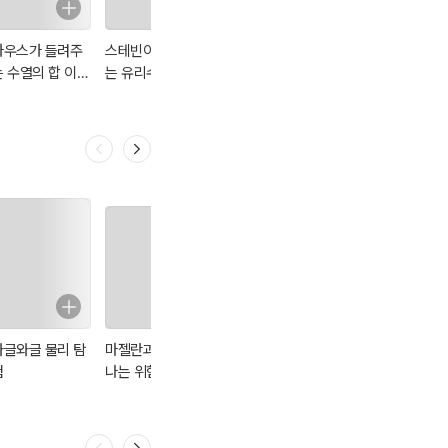
가우스가 들려주
스테빈이 들려주
프톨레마이오스가
아인슈타인이 들
는 수열의 합 이야
는 유리수 이야기
들려주는 삼각비
려주는 차원 이야
 : 수학자 86
: 수학자 84
2 : 수학자 87
기 : 수학자 81
와글와글 물리 탐
마젤란과 함께 떠
마음챙김 대화
101 전성기 도감
험
나는 위험천만하
고 경이로운 세계
일주