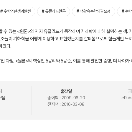
# 수학의탄생과발전
# 유클리드원론
# 생활속수학의필요성
# 수
 수 있는 <원론>의 저자 유클리드가 등장하여 기하학에 대해 설명하는 책. 
 선조들이 기하학을 어떻게 이용하고 표현했는지를 살펴봄으로써 힘들게만 느
하였다.
발전 과정, <원론>의 핵심인 5공리와 5공준, 이를 통해 발전한 증명, 더 나아
전반에 관한 이야기를 다루고 있다. 또한 이집트와 그리스에서 기하학이 어떻
두 나라의 수학적 특성을 알 수 있다.
사
출간일
파
모음
종이책 :
2009-06-20
ePub(
전자책 :
2016-03-08