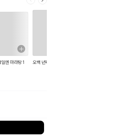
생일엔 마라탕 1
오백 년째 열다섯
신비한 문방구
영어 단어 그림 사
전