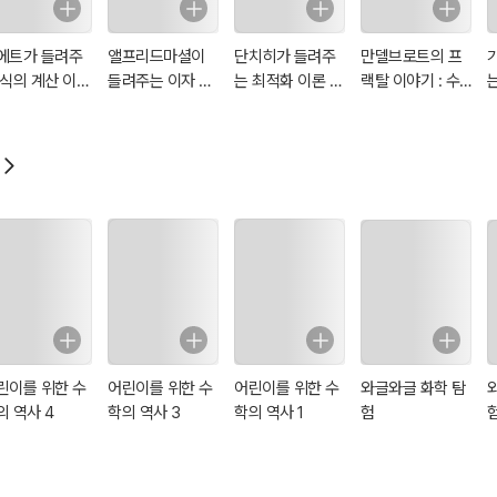
에트가 들려주
앨프리드마셜이
단치히가 들려주
만델브로트의 프
 식의 계산 이야
들려주는 이자 이
는 최적화 이론 2
랙탈 이야기 : 수
: 수학자 32
야기 : 수학자 58
이야기 : 수학자
학자 06
기
51
린이를 위한 수
어린이를 위한 수
어린이를 위한 수
와글와글 화학 탐
의 역사 4
학의 역사 3
학의 역사 1
험