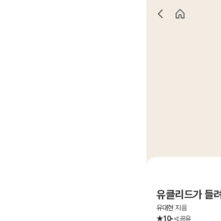
유클리드가 들려주
유대현 지음
10
공유