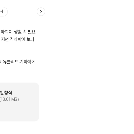
학사
기하학이 생활 속 필요
껴지던 기하학에 보다
가 비유클리드 기하학에
게 받아들여지고 발전
일 형식
13.01 MB)