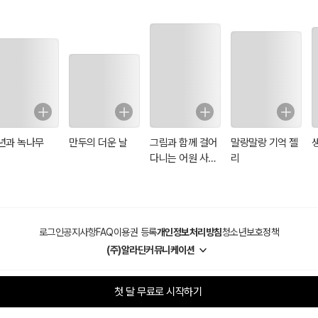
년과 녹나무
만두의 더운 날
그림과 함께 걸어
말랑말랑 기억 젤
다니는 어원 사전
리
(일러스트 특별
판)
로그인
공지사항
FAQ
이용권 등록
개인정보처리방침
청소년보호정책
(주)알라딘커뮤니케이션
첫 달 무료로 시작하기