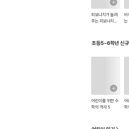
피보나치가 들려
비
주는 피보나치수
는
열 : 수학자 08
기 
초등5~6학년 신규
어린이를 위한 수
어
학의 역사 5
학