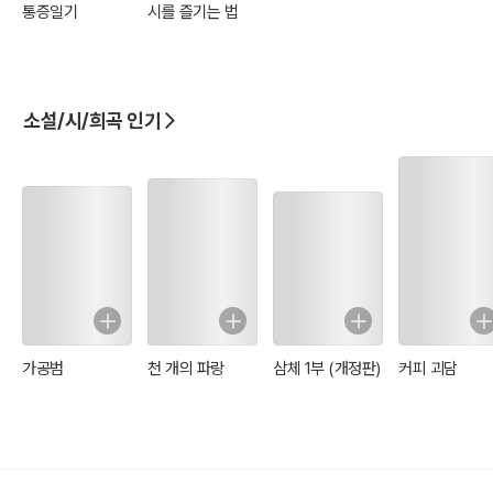
통증일기
시를 즐기는 법
소설/시/희곡 인기
가공범
천 개의 파랑
삼체 1부 (개정판)
커피 괴담