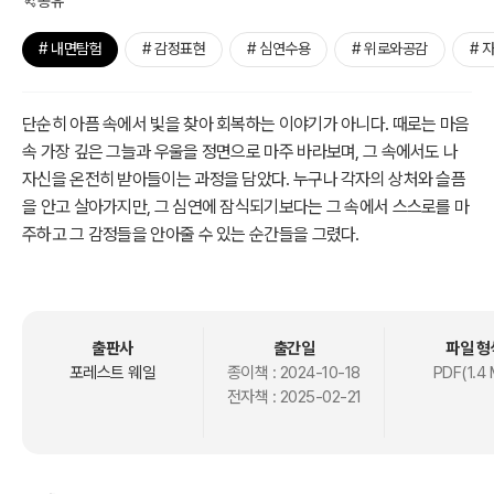
공유
# 내면탐험
# 감정표현
# 심연수용
# 위로와공감
# 
단순히 아픔 속에서 빛을 찾아 회복하는 이야기가 아니다. 때로는 마음
속 가장 깊은 그늘과 우울을 정면으로 마주 바라보며, 그 속에서도 나
자신을 온전히 받아들이는 과정을 담았다. 누구나 각자의 상처와 슬픔
을 안고 살아가지만, 그 심연에 잠식되기보다는 그 속에서 스스로를 마
주하고 그 감정들을 안아줄 수 있는 순간들을 그렸다.
출판사
출간일
파일 형
포레스트 웨일
종이책 :
2024-10-18
PDF(1.4 
전자책 :
2025-02-21