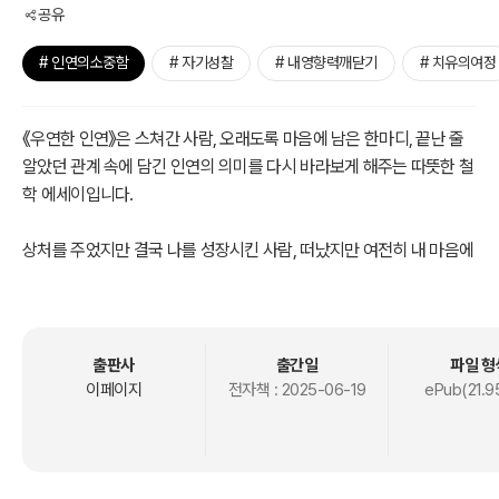
공유
# 인연의소중함
# 자기성찰
# 내영향력깨닫기
# 치유의여정
《우연한 인연》은 스쳐간 사람, 오래도록 마음에 남은 한마디, 끝난 줄
알았던 관계 속에 담긴 인연의 의미를 다시 바라보게 해주는 따뜻한 철
학 에세이입니다.
상처를 주었지만 결국 나를 성장시킨 사람, 떠났지만 여전히 내 마음에
머무는 얼굴들, 그리고 그 모든 만남을 통해 조금씩 만들어진 ‘나’라는
존재. 부처님의 연기법을 서정적 언어로 쉽게 풀어쓴 이 책에서 말합니
다. "당신이 있는 지금 이 자리는, 수많은 인연이 만들어낸 기적"이라
고. 《우연한 인연》은 상처와 이별, 감사와 그리움이 결국 지금의 나를
출판사
출간일
파일 형
만든 조건이었음을 조용히 깨닫게 만들어 줍니다.
이페이지
전자책 :
2025-06-19
ePub(21.9