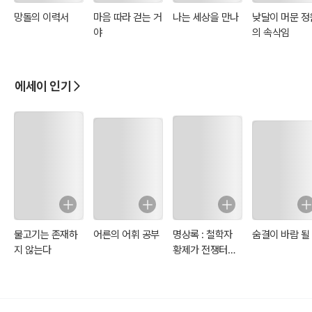
망돌의 이력서
마음 따라 걷는 거
나는 세상을 만나
낮달이 머문 정
야
의 속삭임
에세이 인기
물고기는 존재하
어른의 어휘 공부
명상록 : 철학자
숨결이 바람 될
지 않는다
황제가 전쟁터에
서 자신에게 쓴 일
기