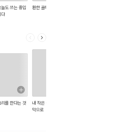
오늘도 쓰는 중입
환한 골목
지중해의 영감
내가 만난 빈센트
니다
: 빈첸시오 성인
요리를 한다는 것
내 작은 숲속 오두
최강록의 요리 노
시지프 신화
막으로
트