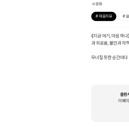
공유
# 마음치유
# 
《지금 여기, 마음 하
과 외로움, 불안과 자책
무너질 듯한 순간마다 
잠시 멈춰 쉬어가는 자
상처가 지나간 자리에 
출판
이페이