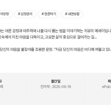
삶의방향
# 감정관리
# 현존하기
# 내면성찰
나》는 아픈 감정과 마주하며 나를 다시 품는 법을 이야기하는 치유의 에세이입니다
 속에서 지친 마음을 다독이고, 고요한 삶의 중심으로 걸어가는 길...
당신의 마음을 붙잡아줄 조용한 문장. “지금 당신의 마음은 어디에 머물고 있
리에서 보이는 내 마음의 풍경들...
따뜻함을 남기고 싶은 당신에게 《지금 여기, 마음 하나》를 선물합니다.
사
출간일
파
지
전자책 :
2025-06-19
ePub(