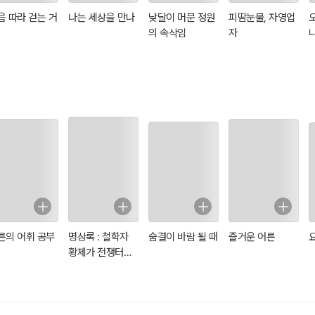
음 따라 걷는 거
나는 세상을 만나
낮달이 머문 정원
피땀눈물, 자영업
의 속삭임
자
른의 어휘 공부
명상록 : 철학자
숨결이 바람 될 때
즐거운 어른
황제가 전쟁터에
서 자신에게 쓴 일
기