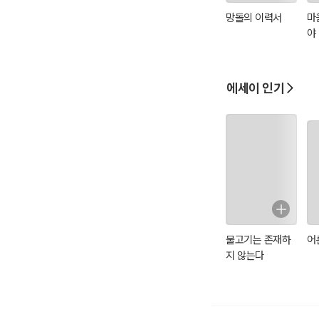
망돌의 이력서
마
야
에세이 인기
물고기는 존재하
어
지 않는다