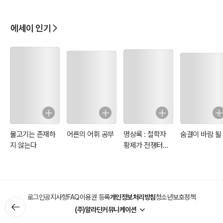
에세이 인기
물고기는 존재하
어른의 어휘 공부
명상록 : 철학자
숨결이 바람 될
지 않는다
황제가 전쟁터에
서 자신에게 쓴 일
기
로그인
공지사항
FAQ
이용권 등록
개인정보처리방침
청소년보호정책
(주)알라딘커뮤니케이션