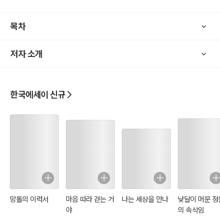
그리고 독자 분들이 가지고 있는 신념들에 칼날처럼 들어오는 문장들
이 변화의 필요성을 정면으로 마주 할 수 있게 합니다.
목차
현재 지금 당신이 무언가로 인해서 불편을 겪고 있다면
저자 소개
이 책은 그 불편을 당신이 스스로를 깨부수는 첫 번째 ""망치""가 되어
줄 것입니다.
한국에세이 신규
망돌의 이력서
마음 따라 걷는 거
나는 세상을 만나
낮달이 머문 정
야
의 속삭임