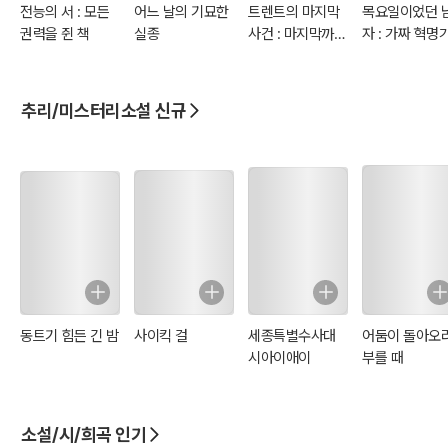
전능의 서 : 모든
어느 날의 기묘한
트렌트의 마지막
목요일이었던 
권력을 쥔 책
실종
사건 : 마지막까지
자 : 가짜 혁명
틀린 탐정
들
추리/미스터리소설 신규
동트기 힘든 긴 밤
사이킥 걸
세종특별수사대
어둠이 돌아오
시아이애이
부를 때
소설/시/희곡 인기