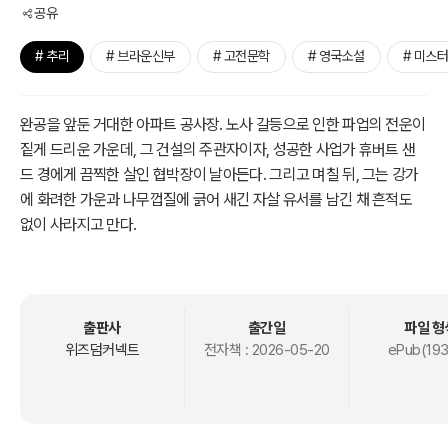
공유
# 추리
# 브라운신부
# 고전문학
# 영국소설
# 미스
완공을 앞둔 거대한 아파트 공사장. 노사 갈등으로 인한 파업의 전운이
짙게 드리운 가운데, 그 건설의 주관자이자, 성공한 사업가 휴버트 샌
드 경에게 끔찍한 살인 협박장이 날아든다. 그리고 며칠 뒤, 그는 강가
에 화려한 가운과 나무껍질에 긁어 새긴 자살 유서를 남긴 채 흔적도
없이 사라지고 만다.
<작가 소개>
길버트 케이스 체스터턴 (Gilbert Keith Chesterton, 1874 - 1936)
은 영국의 작가이자 사상가, 신학자, 예술 비평가이다. 그는 시와 소설,
출판사
출간일
파일 형
문학, 예술 비평 등에서 다양한 작품을 집필했으나, 정작 본인은 주업
위즈덤커넥트
전자책 :
2026-05-20
ePub(193
이 언론인이라고 생각했다.