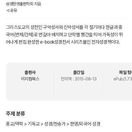
성경한영출판학회 지음
공유
그리스도교의 성전인 구약성서와 신약성서를 각 절기마다 한글과 중
국어(번체/간체)로 번갈아 배치하고 단락별 행간을 띄어 가독성이 뛰
어나게 편집 완성한 e-book성경전서 시리즈물인 전자성경책이다.
출판사
출간일
파일 형
이지컴북스
전자책 :
2015-08-13
ePub(1.7
주제 분류
종교/역학 > 기독교 > 성경/찬송가 > 한영/외국어 성경