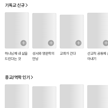
아서-요한계시록)
전-고린도후서)
음-요한복음)
음-마가복음)
기독교 신규
하나님께 내 삶을
성서와 영문학의
교회가 간다
선교적 공동체 
드린다는 것
만남
아내기
종교/역학 인기