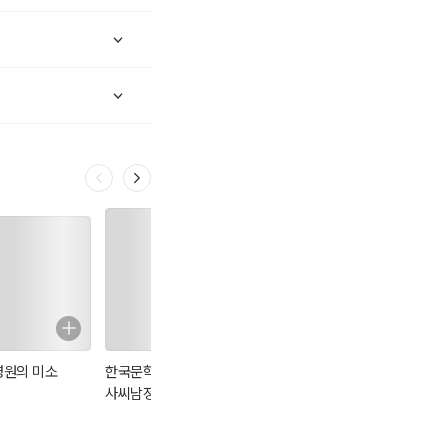
영원의 미소
한국문학전집 18 :
한국문학전집
한국문학전집
사씨남정기
169: 양녕과 정향
334: 꿈