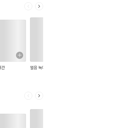
개간
얼음 녹이기
존재의 대연쇄
세종특별수사대
시아이애이