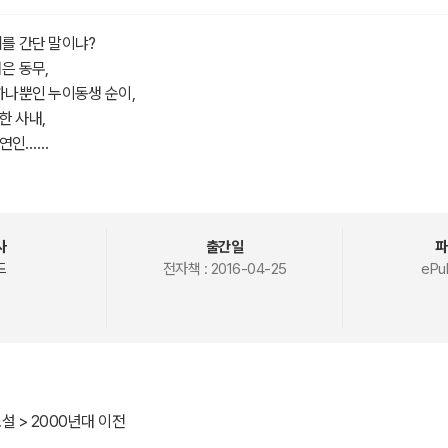
디를 간단 말이냐?
은 동무,
 하나뿐인 누이동생 순이,
한 사내,
 연인……
가 어디서 온단 말이냐?
사
출간일
파
드
전자책 :
2016-04-25
ePu
설 > 2000년대 이전