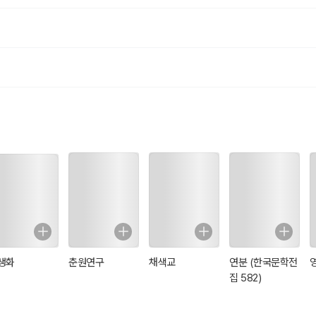
생화
춘원연구
채색교
연분 (한국문학전
집 582)