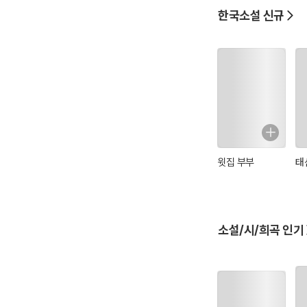
한국소설 신규
윗집 부부
태
소설/시/희곡 인기