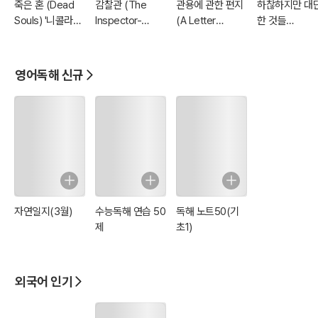
죽은 혼 (Dead
감찰관 (The
관용에 관한 편지
하찮하지만 대
Souls) '니콜라이
Inspector-
(A Letter
한 것들
고골-유작'
General) '니콜라
Concerning
(Tremendou
이 고골'
Toleration) '존
Trifles) '역설
로크' 생애
대가-G. K. 체
영어독해 신규
터턴' : 세계 문
BEST 영어 원
767 - 원어민 
성 낭독!
자연일지(3월)
수능독해 연습 50
독해 노트50(기
제
초1)
외국어 인기