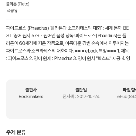
플라톤 (Plato)
공유
파이드로스 (Phaedrus) '플라톤과 소크라테스의 대화' : 세계 문학 BE
ST 영어 원서 579 - 원어민 음성 낭독! 파이드로스(Phaedrus)는 플
라톤이 60세경에 지은 작품으로, 아름다운 강변 숲속에서 이루어지는
파이드로스와 소크라테스의 대화이다. === ebook 특징=== 1. 제목
: 파이드로스 2. 영어 원제 : Phaedrus 3. 영어 원서 "텍스트" 제공 4. 영
어 원어민(네이티브 발음) 음성 오디오북 * Chapter 별 음성 듣기 다
운로드 제공 * 1석 2조 효과 : 원서 읽기 + 현지 원어민 발음 듣기 5. 추
가 영어원서 수록: <안데르센 동화 18편> 모음집 (오디오북 포함) ==
======== 전반에서는 인간 영혼의 편력과 참된 에로스가 무엇인
출판사
출간일
파일 형
가를 공상력이 풍부한 신화적 비유를 구사해서 묘사된다. 후반의 웅변
Bookmakers
전자책 :
2017-10-24
ePub(894
술 비판에서는 문학의 본질에 대한 깊은 통찰이 제시되고 있다. 아름다
운 자연의 정경과 하늘을 찌를 듯한 상상력 등 플라톤 대화문학 가운데
서 으뜸가는 작품이다. <오디오북 ebook 특징 및 정보 제공> 1) 오디
오북 음성 출처 및 링크(리브리복스) : https://librivox.org 안내하고 있
주제 분류
습니다. 2) 작품 원서 TEXT와 함께 Audio MP3로 실시간 스트리밍