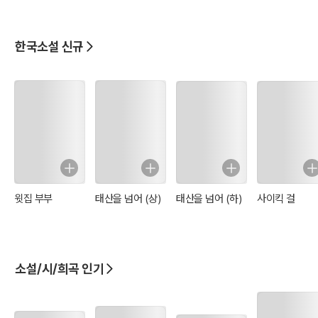
한국소설 신규
윗집 부부
태산을 넘어 (상)
태산을 넘어 (하)
사이킥 걸
소설/시/희곡 인기