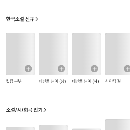
한국소설 신규
윗집 부부
태산을 넘어 (상)
태산을 넘어 (하)
사이킥 걸
소설/시/희곡 인기