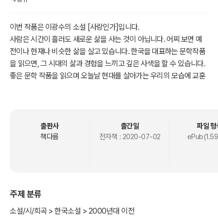
이번 작품은 이광수의 소설 [사랑인가]입니다.
사람은 시간이 흘러도 새로운 삶을 사는 것이 아닙니다. 어찌 보면 예
전이나 현재나 비슷한 삶을 살고 있습니다. 한국을 대표하는 문학작품
을 읽으면, 그 시대의 삶과 경험을 느끼고 깊은 사색을 할 수 있습니다.
좋은 문학 작품을 읽으며 오늘날 현대를 살아가는 우리의 모습에 교훈
을 얻는 시간을 가져보기 바랍니다.
출판사
출간일
파일 형
책다름
전자책 :
2020-07-02
ePub(1.5
주제 분류
소설/시/희곡 > 한국소설 > 2000년대 이전