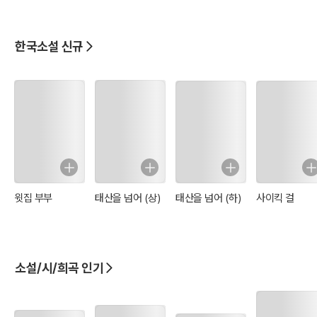
한국소설 신규
윗집 부부
태산을 넘어 (상)
태산을 넘어 (하)
사이킥 걸
소설/시/희곡 인기