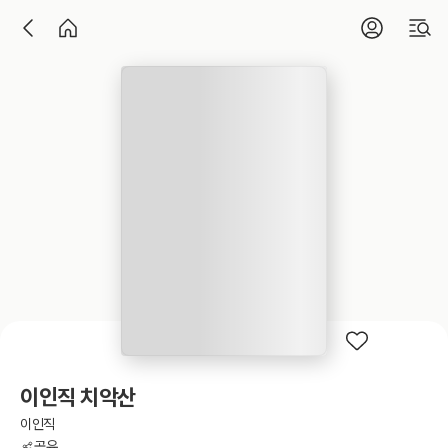
이인직 치악산
이인직
공유