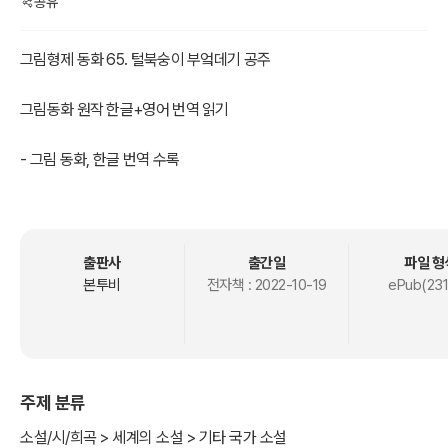
공유
그림형제 동화 65. 털북숭이 부엌데기 공주
그림동화 원작 한글+영어 번역 읽기
- 그림 동화, 한글 번역 수록
- 그림 동화, 영문 번역 수록
독일'그림 형제'가 '여러 전래 민담을 모아서 집필한 동화집으로 원래
제목은 '그림 형제에 의해 수집된 아이들과 가정의 민화'출판을 거듭하
출판사
출간일
파일 형
면서 새로운 이야기가 추가 되면서 어린이에게 적합하지 않은 성적인
본투비
전자책 :
2022-10-19
ePub(231
내용과 잔인한 장면 묘사 등이이 삭제되며 총 211개가 수록되었다.
그 가운데에 '백설공주, 잠자는 숲 속의 미녀, 라푼젤, 헨젤과 그레텔, 늑
대와 일곱 마리 아기 염소, 개구리 왕자, 브레멘 음악대'와 같이 현재에
주제 분류
도 널리 읽히고 있다.
소설/시/희곡 > 세계의 소설 > 기타 국가 소설