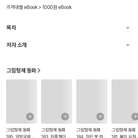
<그림 동화> 초판본은 잔혹성과 선정적인 묘사가 자주 등장한다.
가격대별 eBook > 1000원 eBook
비단, 독일 뿐만이 나니라 유럽의 여러나라 그리고 우리나라의 옛 민담
도 잔인한 표현이 많다.
목차
현대 사회에 어린이에게 맞지 잔혹성을 <디즈니> 애니메이션을 통해
부적한 묘사를 삭제하고 재구성하여 보여주고 있다.
저자 소개
이러한 그림형제의 동화는 우리에게 잘 알려져 있다.
그림 동화에 숨겨진 의미를 재해석하여 재창조한 이야기는 실제 200
그림형제 동화
년 전의 원작 '그림 동화'와 내용 및 이야기 구조에 거리가 있다.
이번 <그림형제 동화> 시리즈는 독일어로 된 동화를 세계문학으로 전
파하기 위해 영어로 번역된 작품을 한글로 번역하였다.
옛날 유럽 전래 민담의 200년 이전 이야기 구조는 '잔혹성, 선정성, 판
타지' 등이 그대로 2차 한글, 영어 번역본을 수록했다.
그림형제 동화
그림형제 동화
그림형제 동화
그림형제 동화
185. 양부모와 양
183. 허풍쟁이 재
184. 작은 못 하나
181. 물의 요정