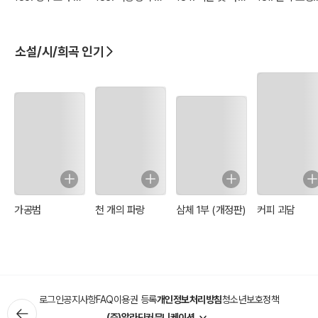
아들의 불행
단사와 겁 많은 거
의 나비효과
마법사의 대결
인
소설/시/희곡 인기
가공범
천 개의 파랑
삼체 1부 (개정판)
커피 괴담
로그인
공지사항
FAQ
이용권 등록
개인정보처리방침
청소년보호정책
(주)알라딘커뮤니케이션