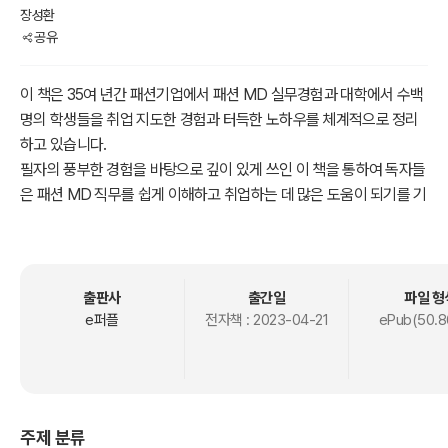
장성환
공유
이 책은 35여 년간 패션기업에서 패션 MD 실무경험과 대학에서 수백
명의 학생들을 취업 지도한 경험과 터득한 노하우를 체계적으로 정리
하고 있습니다.
필자의 풍부한 경험을 바탕으로 깊이 있게 쓰인 이 책을 통하여 독자들
은 패션 MD 직무를 쉽게 이해하고 취업하는 데 많은 도움이 되기를 기
대합니다.
이 책은 크게 3가지 부분으로 나뉘어져 있습니다.
『제 1 부 패션 MD의 이해』에서는 패션 MD가 뭐 하는 사람인지? 패션
출판사
출간일
파일 형
MD의 종류가 많아서 무엇을 해야 하는지? 등 패션 MD에 대한 이해
e퍼플
전자책 :
2023-04-21
ePub(50.8
를 높일 수 있게 하였습니다.
『제2부 패션 MD의 실무』에서는 패션 MD 실무를 진행하는 데 필수적
인 패션 머천다이징의 개념과 패션 머천다이징 프로세스(패션 상품기
획 과정)를 설명하면서 실제 패션MD 직무가 어떤 일을 하는지에 대하
주제 분류
여 기술하였습니다.