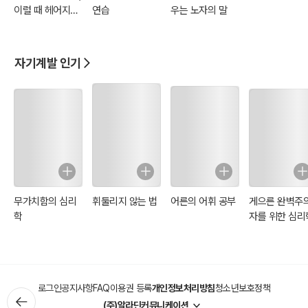
이럴 때 헤어지세
연습
우는 노자의 말
요_결혼편
자기계발 인기
무가치함의 심리
휘둘리지 않는 법
어른의 어휘 공부
게으른 완벽주
학
자를 위한 심리
로그인
공지사항
FAQ
이용권 등록
개인정보처리방침
청소년보호정책
(주)알라딘커뮤니케이션