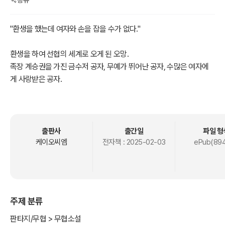
공유
"환생을 했는데 여자와 손을 잡을 수가 없다."
환생을 하여 선협의 세계로 오게 된 오망.
족장 계승권을 가진 금수저 공자, 무예가 뛰어난 공자, 수많은 여자에
게 사랑받은 공자.
모든 걸 다 가진 채 환생하다니, 이런 기쁜 일이 또 어디 있겠는가.
하나 그에겐 괴병이 있다. 여자의 피부가 몸에 닿으면 기절한다.
이건 상인가, 아니면 벌인가.
출판사
출간일
파일 형
자유로운 연애로 청춘을 불태울 수 없는 오망.
케이오씨엠
전자책 :
2025-02-03
ePub(894
그는 병을 치료하기 위해 모험을 떠난다.
원제 : 這個人仙太過正經(저개인선태과정경)
주제 분류
판타지/무협 > 무협소설