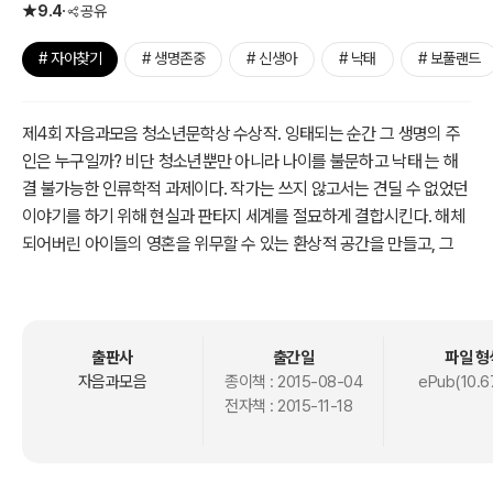
9.4
공유
# 자아찾기
# 생명존중
# 신생아
# 낙태
# 보풀랜드
제4회 자음과모음 청소년문학상 수상작. 잉태되는 순간 그 생명의 주
인은 누구일까? 비단 청소년뿐만 아니라 나이를 불문하고 낙태 는 해
결 불가능한 인류학적 과제이다. 작가는 쓰지 않고서는 견딜 수 없었던
이야기를 하기 위해 현실과 판타지 세계를 절묘하게 결합시킨다. 해체
되어버린 아이들의 영혼을 위무할 수 있는 환상적 공간을 만들고, 그
환상 공간에서 존재하는 아이가 슬그머니 현실 속으로 들어가게 해놓
은 것이 놀라울 정도로 자연스러워 심사위원들의 높은 평가를 받았다.
이 책은 낙태나 생명 경시 등 이 시대 신선하지 않을 수 있는 소재를 너
출판사
출간일
파일 형
무나 잘 직조해낸 솜씨가 보통이 아니다. 그래서 오히려 신선하다는 심
자음과모음
종이책 :
2015-08-04
ePub(10.6
전자책 :
2015-11-18
사평까지 받았다. 뛰어난 상상력으로 낙태된 영혼에 대해서도 자기가
그린 세계를 동굴로 가시화시켜서 보여준다.
환상적인 세계를 리얼하게 이끌어냈다. 강한 주제의식을 이야기 속에