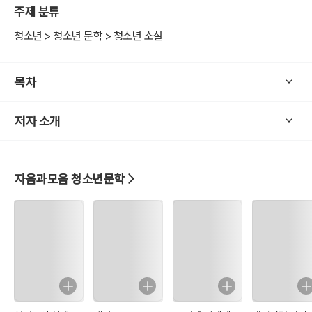
주제 분류
잘 녹이고, 확실하게 현실에 존재하면서도 존재하지 않는 아이, 노랑모
자를 매력적으로 그려서 읽는 이들의 마음을 끝까지 애틋하게 한다. 조
청소년 > 청소년 문학 > 청소년 소설
그맣고 연약한 목숨들이 보내는 가느다란 신호를 느끼며, 인간은 누구
나 힘없고 약한 태아로 시작했음을 상기시킨다.
목차
저자 소개
자음과모음 청소년문학