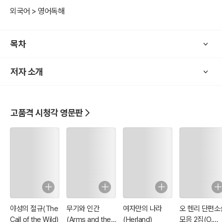
외국어 > 영어독해
2. 세계 '위대한 저서(책)' 엄선한 도서
- 미국대학위원회(SAT)/서울대.연세대.고려대 추천도서 및 기타 목록
목차
선별
저자 소개
고품격 시청각 영문판
야성의 절규(The
무기와 인간
여자만의 나라
오 헨리 단편소
Call of the Wild)
(Arms and the
(Herland)
모음 2집(O.