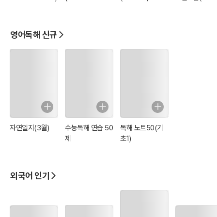
Man, 노벨문학상
Henry Short
수상 '버나드 쇼'
Story
작품)
Collection, Vo
영어독해 신규
2)
자연일지(3월)
수능독해 연습 50
독해 노트50(기
제
초1)
외국어 인기