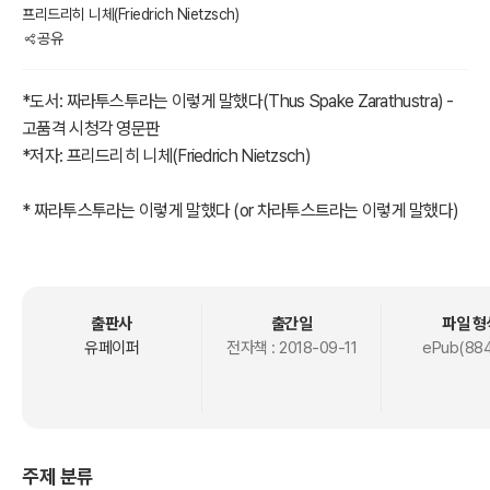
프리드리히 니체(Friedrich Nietzsch)
공유
*도서: 짜라투스투라는 이렇게 말했다(Thus Spake Zarathustra) -
고품격 시청각 영문판
*저자: 프리드리히 니체(Friedrich Nietzsch)
* 짜라투스투라는 이렇게 말했다 (or 차라투스트라는 이렇게 말했다)
영원 회귀, 신의 죽음, 위버멘쉬(Übermensch, 초인)의 "예언" 등의 개
념을 다룬다. 특히 《차라투스트라는 이렇게 말했다》는 현대 문명의 허
무주의와 퇴폐주의를 강력히 비판하면서 생성 개념을 강조한다.
출판사
출간일
파일 형
# 도서 특징 및 독서 대상
유페이퍼
전자책 :
2018-09-11
ePub(884
1. 고품격 시청각(視聽覺) 전자책
1) 고품격 원문 텍스트(TEXT) 제공
2) 전 세계 자원 봉사자 참여한 '오디오 파일 다운로드' 방법 가이드 제
공
주제 분류
(LibriVox audiobook은 서비스 정책에 따라 오디오는 달라질 수 있음)