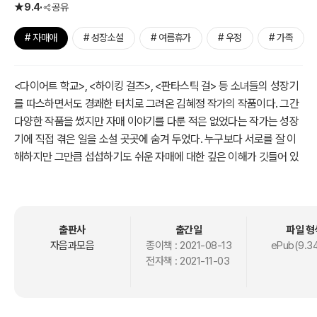
9.4
공유
# 자매애
# 성장소설
# 여름휴가
# 우정
# 가족
<다이어트 학교>, <하이킹 걸즈>, <판타스틱 걸> 등 소녀들의 성장기
를 따스하면서도 경쾌한 터치로 그려온 김혜정 작가의 작품이다. 그간
다양한 작품을 썼지만 자매 이야기를 다룬 적은 없었다는 작가는 성장
기에 직접 겪은 일을 소설 곳곳에 숨겨 두었다. 누구보다 서로를 잘 이
해하지만 그만큼 섭섭하기도 쉬운 자매에 대한 깊은 이해가 깃들어 있
는 작품이다.
여름방학을 맞아 엄마를 따라 태국 치앙마이로 온 이나는 동생 주나에
게 부루퉁하다. 주나는 영문도 모른 채 건축 박람회에 참석하는 아빠를
출판사
출간일
파일 형
따라 독일 베를린으로 간다. 심심한 나날을 보내던 주나는 절친 라임이
자음과모음
종이책 :
2021-08-13
ePub(9.3
전자책 :
2021-11-03
가 아직도 애틋한 감정이 남아 있는 전남친 서준이와 사귄다는 소식을
듣고 하늘이 무너진다. 속상한 마음에 이나는 주나에게 메일을 보내고,
이나는 이를 외면할 수 없어 답장을 하는데….